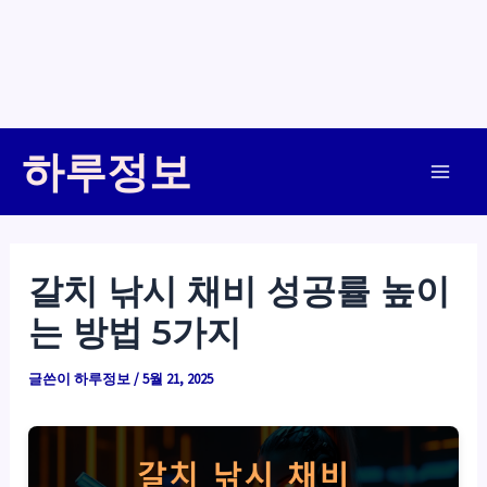
콘
하루정보
텐
Main
츠
로
Men
건
갈치 낚시 채비 성공률 높이
너
는 방법 5가지
뛰
기
글쓴이
하루정보
/
5월 21, 2025