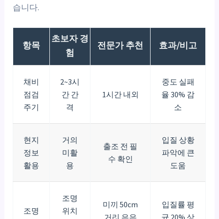
습니다.
초보자 경
항목
전문가 추천
효과/비고
험
채비
2~3시
중도 실패
점검
간 간
1시간 내외
율 30% 감
주기
격
소
현지
거의
입질 상황
출조 전 필
정보
미활
파악에 큰
수 확인
활용
용
도움
조명
미끼 50cm
입질률 평
조명
위치
거리 은은
균 20% 상