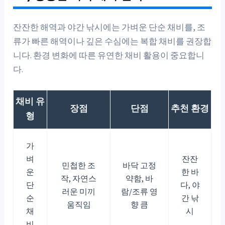
잔잔한 해역과 야간 낚시에는 가벼운 단순 채비를, 조
류가 빠른 해역이나 깊은 수심에는 복합 채비를 권장합
니다. 환경 변화에 따른 유연한 채비 활용이 중요합니
다.
채비 유
장점
단점
추천 환경
형
가
벼
잔잔
민첩한 조
바닥 고정
운
한 바
작, 자연스
약함, 바
단
다, 야
러운 미끼
람/조류 영
순
간 낚
움직임
향 큼
채
시
비