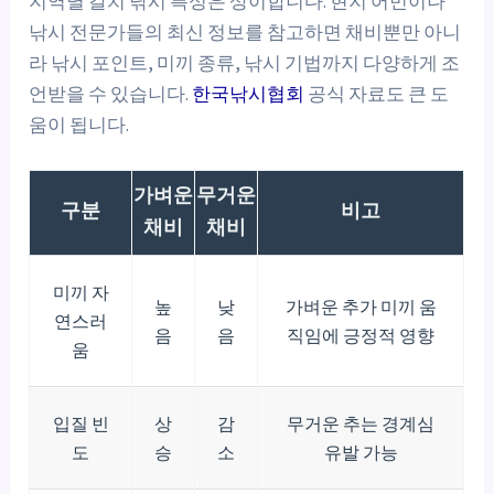
지역별 갈치 낚시 특성은 상이합니다. 현지 어민이나
낚시 전문가들의 최신 정보를 참고하면 채비뿐만 아니
라 낚시 포인트, 미끼 종류, 낚시 기법까지 다양하게 조
언받을 수 있습니다.
한국낚시협회
공식 자료도 큰 도
움이 됩니다.
가벼운
무거운
구분
비고
채비
채비
미끼 자
높
낮
가벼운 추가 미끼 움
연스러
음
음
직임에 긍정적 영향
움
입질 빈
상
감
무거운 추는 경계심
도
승
소
유발 가능