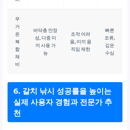
무
거
바닥층 안정
빠른
운
조작 어려
성, 다중 미
조류,
복
움, 미끼 움
끼 사용 가
깊은
합
직임 제한
능
수심
채
비
6. 갈치 낚시 성공률을 높이는
실제 사용자 경험과 전문가 추
천