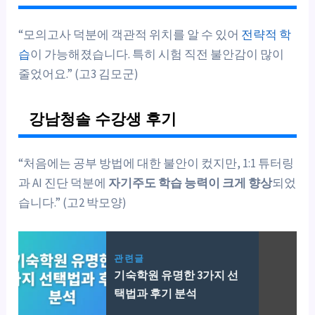
“모의고사 덕분에 객관적 위치를 알 수 있어
전략적 학
습
이 가능해졌습니다. 특히 시험 직전 불안감이 많이
줄었어요.” (고3 김모군)
강남청솔 수강생 후기
“처음에는 공부 방법에 대한 불안이 컸지만, 1:1 튜터링
과 AI 진단 덕분에
자기주도 학습 능력이 크게 향상
되었
습니다.” (고2 박모양)
관련글
기숙학원 유명한 3가지 선
택법과 후기 분석