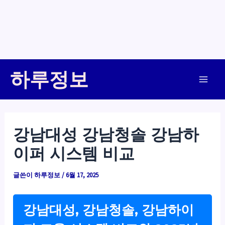
콘
하루정보
텐
Main
츠
로
Men
건
강남대성 강남청솔 강남하
너
이퍼 시스템 비교
뛰
기
글쓴이
하루정보
/
6월 17, 2025
강남대성, 강남청솔, 강남하이