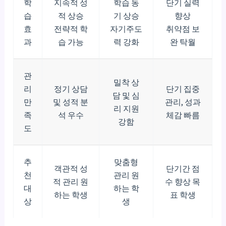
학
지속적 성
학습 동
단기 실력
습
적 상승
기 상승
향상
효
전략적 학
자기주도
취약점 보
과
습 가능
력 강화
완 탁월
관
밀착 상
리
정기 상담
단기 집중
담 및 심
만
및 성적 분
관리, 성과
리 지원
족
석 우수
체감 빠름
강함
도
추
맞춤형
객관적 성
단기간 점
천
관리 원
적 관리 원
수 향상 목
대
하는 학
하는 학생
표 학생
상
생