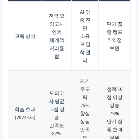
AI 맞
전국 모
춤 진
의고사
단기 집
단
연계
중 캠프
교육 방식
소규
체계적
취약점
모 밀
커리큘
보완
착 관
럼
리
자기
주도
성적 10
모의고
력
점 이상
사 평균
25%
상승
학습 효과
12점 상
향상
78%
(2024~25)
승
상담
단기 집
만족도
만족
중 효과
87%
도
탁월