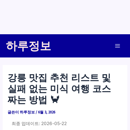
콘
하루정보
텐
Main
츠
로
Men
건
강릉 맛집 추천 리스트 및
너
실패 없는 미식 여행 코스
뛰
기
짜는 방법 🦀
글쓴이
하루정보
/
6월 3, 2026
최종 업데이트: 2026-05-22