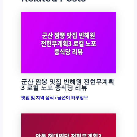
군산 짬뽕 맛집 빈해원 전현무계획
3 로컬 노포 중식당 리뷰
맛집 및 지역 음식
/ 글쓴이
하루정보