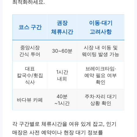
최적화하세요.
권장
이동·대기
코스 구간
체류시간
고려사항
중앙시장
시장 내 이동 및
30~60분
간식 투어
웨이팅 발생 가능
대표
브레이크타임·
1시간
칼국수/횟집
예약 필요 여부
내외
식사
확인
40분
주차·자리 대기
바다뷰 카페
~1시간
상황 확인
각 구간별로 체류시간을 여유 있게 잡고, 인기
매장은 사전 예약이나 현장 대기 정보를