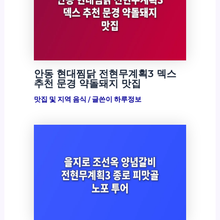
안동 현대찜닭 전현무계획3 덱스
추천 문경 약돌돼지 맛집
맛집 및 지역 음식
/ 글쓴이
하루정보