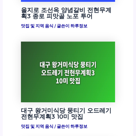
을지로 조선옥 양념갈비 전현무계
획3 종로 피맛골 노포 투어
맛집 및 지역 음식
/ 글쓴이
하루정보
대구 왕거미식당 뭉티기 오드레기
전현무계획3 10미 맛집
맛집 및 지역 음식
/ 글쓴이
하루정보