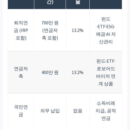
간)
율
펀드
퇴직연
700만 원
·ETF·ESG·
금 (IRP
(연금저
13.2%
예금·AI 자
포함)
축 포함)
산관리
펀드·ETF·
연금저
로보어드
400만 원
13.2%
축
바이저 연
계 상품
소득비례
국민연
의무 납입
없음
지급, 공적
금
연금