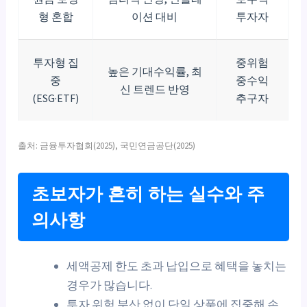
형 혼합
이션 대비
투자자
투자형 집
중위험
높은 기대수익률, 최
중
중수익
신 트렌드 반영
(ESG·ETF)
추구자
출처: 금융투자협회(2025), 국민연금공단(2025)
초보자가 흔히 하는 실수와 주
의사항
세액공제 한도 초과 납입으로 혜택을 놓치는
경우가 많습니다.
투자 위험 분산 없이 단일 상품에 집중해 손