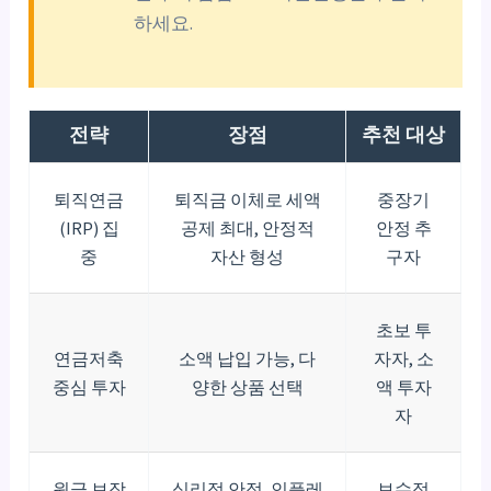
하세요.
전략
장점
추천 대상
퇴직연금
퇴직금 이체로 세액
중장기
(IRP) 집
공제 최대, 안정적
안정 추
중
자산 형성
구자
초보 투
연금저축
소액 납입 가능, 다
자자, 소
중심 투자
양한 상품 선택
액 투자
자
원금 보장
심리적 안정, 인플레
보수적