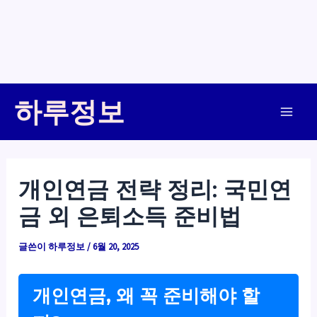
콘
하루정보
텐
Main
츠
로
Men
건
개인연금 전략 정리: 국민연
너
금 외 은퇴소득 준비법
뛰
기
글쓴이
하루정보
/
6월 20, 2025
개인연금, 왜 꼭 준비해야 할