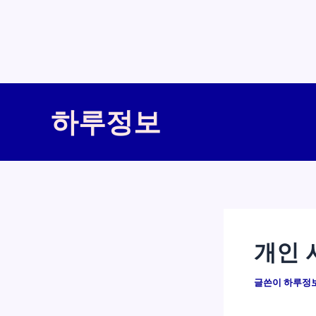
콘
텐
하루정보
츠
로
건
너
뛰
기
개인 
글쓴이
하루정