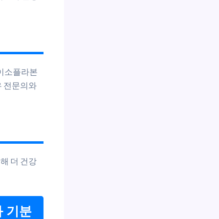
 이소플라본
우 전문의와
해 더 건강
과 기분