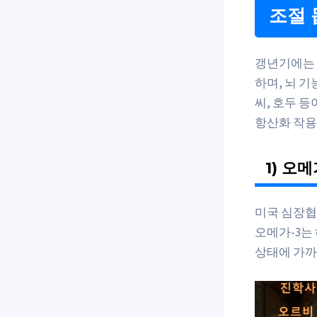
조절 
갱년기에는 
하며, 뇌 기
씨, 호두 등
항산화 작용
1) 오
미국 심장협회
오메가-3는
상태에 가까