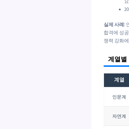
요
2
실제 사례:
인
합격에 성공
쟁력 강화에
계열별 
계열
인문계
자연계