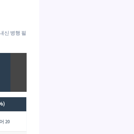
 내신 병행 필
성
%)
어 20