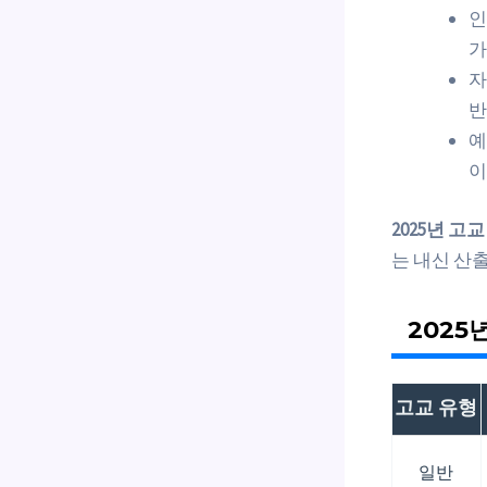
인
가
자
반
예
이
2025년 고
는 내신 산
2025
고교 유형
일반