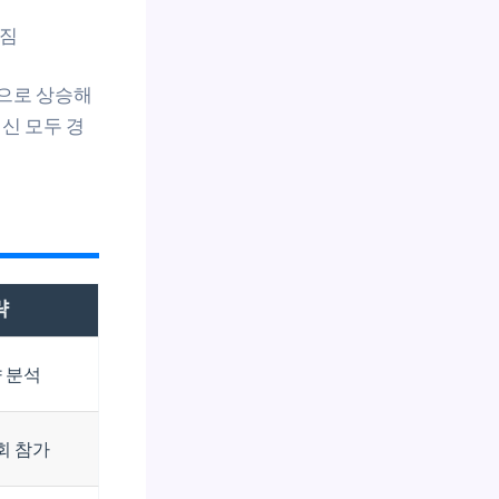
해짐
급으로 상승해
신 모두 경
략
향 분석
회 참가