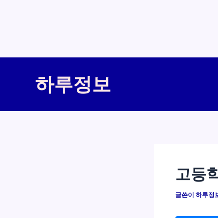
콘
텐
하루정보
츠
로
건
너
뛰
기
고등학
글쓴이
하루정