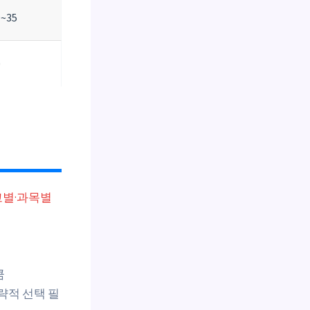
~35
0
교별·과목별
큼
략적 선택 필