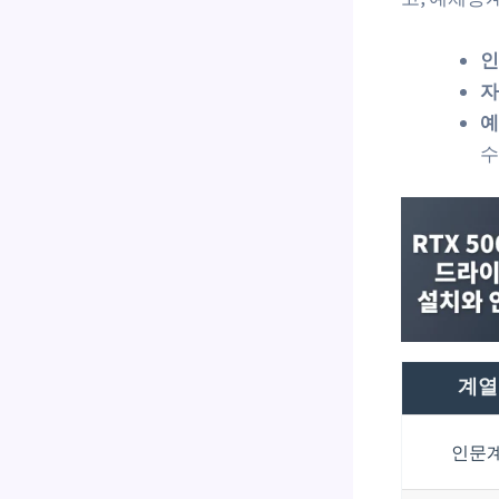
인
자
예
수
계열
인문