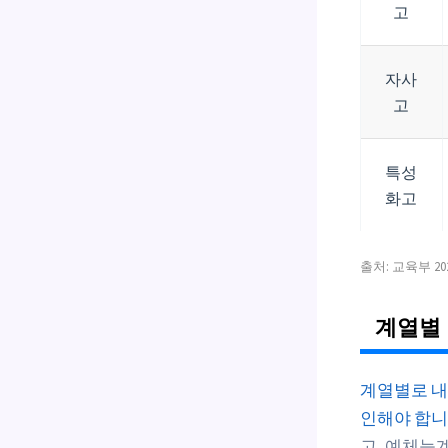
고
자사
고
특성
화고
출처: 교육부 2
계열별 
계열별로 내신
인해야 합니
고, 예체능