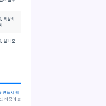
및 특성화
화
및 실기 준
행
을 반드시 확
신 비중이 높