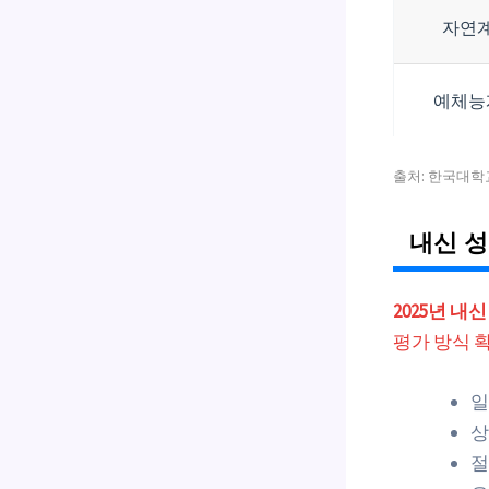
자연
예체능
출처: 한국대학교
내신 성
2025년 
평가 방식 
일
상
절