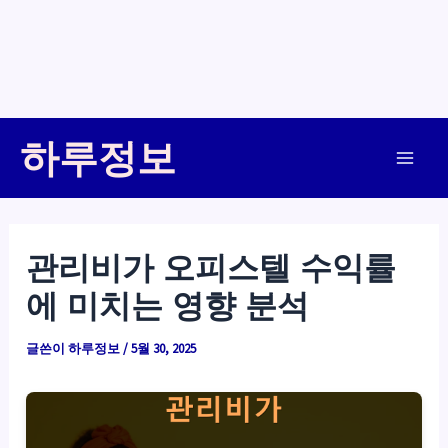
콘
하루정보
텐
Main
츠
로
Men
건
관리비가 오피스텔 수익률
너
에 미치는 영향 분석
뛰
기
글쓴이
하루정보
/
5월 30, 2025