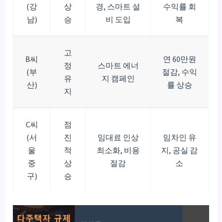
(강
상
경, 스마트 설
수익률 회
남)
승
비 도입
복
고
B씨
연 60만원
정
스마트 에너
(부
절감, 수익
유
지 캠페인
산)
률 상승
지
C씨
점
(서
진
임대료 인상
임차인 유
울
적
최소화, 비용
지, 공실 감
중
상
절감
소
구)
승