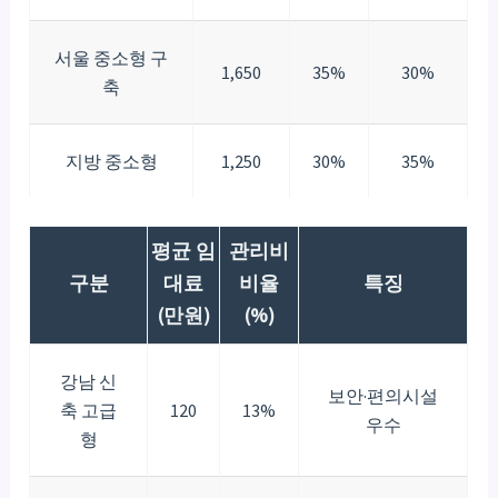
서울 중소형 구
1,650
35%
30%
축
지방 중소형
1,250
30%
35%
평균 임
관리비
구분
대료
비율
특징
(만원)
(%)
강남 신
보안·편의시설
축 고급
120
13%
우수
형