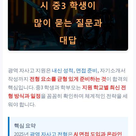
광역 자사고 지원은
내신 성적
,
면접 준비
, 자기소개서
작성까지
전형 요소를 균형 있게 준비하는 것
이 합격의
핵심입니다. 중3 학생과 학부모는
지원 학교별 최신 전
형 방식과 일정
을 꼼꼼히 확인하며 체계적인 전략을 세
워야 합니다.
핵심 요약
2025년
광역 자사고 전형
은
AI 면접 도입과 온라인