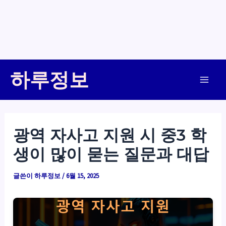
콘
하루정보
텐
Main
츠
로
Men
건
광역 자사고 지원 시 중3 학
너
생이 많이 묻는 질문과 대답
뛰
기
글쓴이
하루정보
/
6월 15, 2025