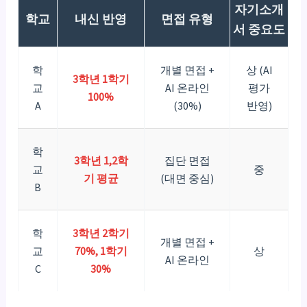
자기소개
학교
내신 반영
면접 유형
서 중요도
학
개별 면접 +
상 (AI
3학년 1학기
교
AI 온라인
평가
100%
A
(30%)
반영)
학
3학년 1,2학
집단 면접
교
중
기 평균
(대면 중심)
B
학
3학년 2학기
개별 면접 +
교
70%, 1학기
상
AI 온라인
C
30%