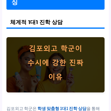
징
체계적 1대1 진학 상담
김포외고 학군은
학생 맞춤형 1대1 진학 상담
을 통해