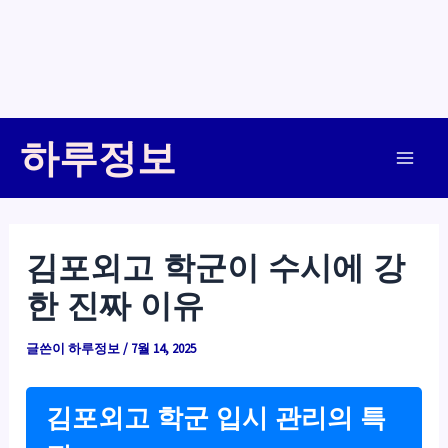
콘
하루정보
텐
Main
츠
로
Men
건
김포외고 학군이 수시에 강
너
한 진짜 이유
뛰
기
글쓴이
하루정보
/
7월 14, 2025
김포외고 학군 입시 관리의 특