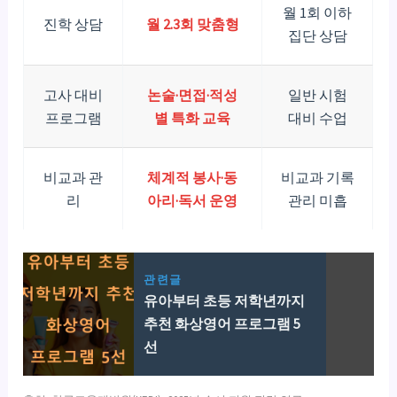
월 1회 이하
진학 상담
월 2.3회 맞춤형
집단 상담
고사 대비
논술·면접·적성
일반 시험
프로그램
별 특화 교육
대비 수업
비교과 관
체계적 봉사·동
비교과 기록
리
아리·독서 운영
관리 미흡
관련글
유아부터 초등 저학년까지
추천 화상영어 프로그램 5
선