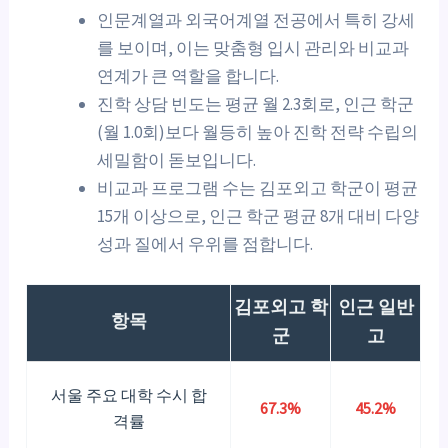
인문계열과 외국어계열 전공에서 특히 강세
를 보이며, 이는 맞춤형 입시 관리와 비교과
연계가 큰 역할을 합니다.
진학 상담 빈도는 평균 월 2.3회로, 인근 학군
(월 1.0회)보다 월등히 높아 진학 전략 수립의
세밀함이 돋보입니다.
비교과 프로그램 수는 김포외고 학군이 평균
15개 이상으로, 인근 학군 평균 8개 대비 다양
성과 질에서 우위를 점합니다.
김포외고 학
인근 일반
항목
군
고
서울 주요 대학 수시 합
67.3%
45.2%
격률