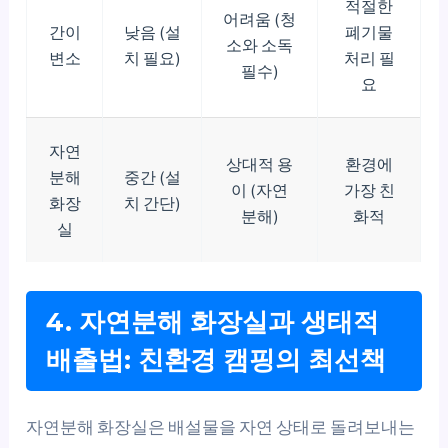
적절한
어려움 (청
간이
낮음 (설
폐기물
소와 소독
변소
치 필요)
처리 필
필수)
요
자연
상대적 용
환경에
분해
중간 (설
이 (자연
가장 친
화장
치 간단)
분해)
화적
실
4. 자연분해 화장실과 생태적
배출법: 친환경 캠핑의 최선책
자연분해 화장실은 배설물을 자연 상태로 돌려보내는