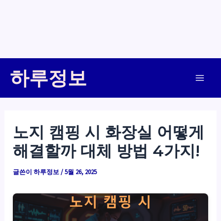
콘
하루정보
텐
Main
츠
로
Men
건
노지 캠핑 시 화장실 어떻게
너
해결할까 대체 방법 4가지!
뛰
기
글쓴이
하루정보
/
5월 26, 2025