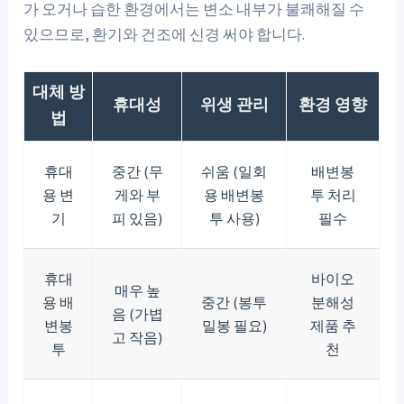
가 오거나 습한 환경에서는 변소 내부가 불쾌해질 수
있으므로, 환기와 건조에 신경 써야 합니다.
대체 방
휴대성
위생 관리
환경 영향
법
휴대
중간 (무
쉬움 (일회
배변봉
용 변
게와 부
용 배변봉
투 처리
기
피 있음)
투 사용)
필수
휴대
바이오
매우 높
용 배
중간 (봉투
분해성
음 (가볍
변봉
밀봉 필요)
제품 추
고 작음)
투
천