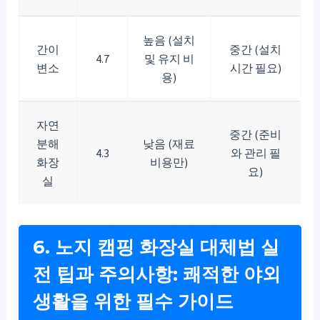
높음 (설치
간이
중간 (설치
4.7
및 유지 비
변소
시간 필요)
용)
자연
중간 (준비
분해
낮음 (재료
4.3
와 관리 필
화장
비용만)
요)
실
6. 노지 캠핑 화장실 대체법 실
전 팁과 주의사항: 쾌적한 야외
생활을 위한 필수 가이드