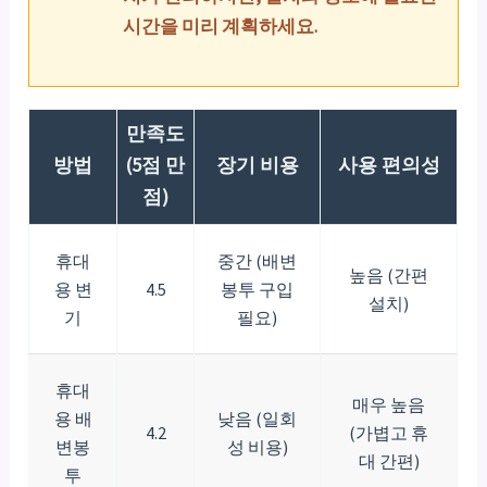
시간을 미리 계획하세요.
만족도
방법
(5점 만
장기 비용
사용 편의성
점)
휴대
중간 (배변
높음 (간편
용 변
4.5
봉투 구입
설치)
기
필요)
휴대
매우 높음
용 배
낮음 (일회
4.2
(가볍고 휴
변봉
성 비용)
대 간편)
투