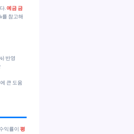
다.
예금 금
8%를 참고해
%) 반영
장
에 큰 도움
대 수익률이
평