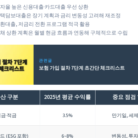
자율 높은 신용대출·카드대출 우선 상환
택담보대출은 장기 계획과 금리 변동성 고려해 재조정
환대출, 저금리 전환 프로그램 적극 활용
채 상환 계획은 월별 현금 흐름과 연동해 구체적으로 수립
관련글
보험 가입 절차 7단계 초간단 체크리스트
산 구분
2025년 평균 수익률
중요 점검
예금·적금
3.5%
만기일, 세
드 (ESG 포함)
6~8%
변동성, 투자