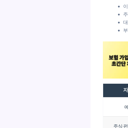
이
주
대
부
자
주식·펀