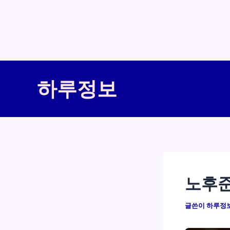
콘
텐
하루정보
츠
로
건
너
뛰
기
노후준
글쓴이
하루정