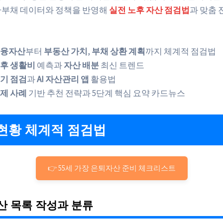
·부채 데이터와 정책을 반영해
실전 노후 자산 점검법
과 맞춤 
융자산
부터
부동산 가치
,
부채 상환 계획
까지 체계적 점검법
후 생활비
예측과
자산 배분
최신 트렌드
기 점검
과
AI 자산관리 앱
활용법
제 사례
기반 추천 전략과 5단계 핵심 요약 카드뉴스
현황 체계적 점검법
👉 55세 가장 은퇴자산 준비 체크리스트
산 목록 작성과 분류