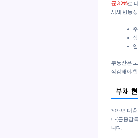
균 3.2%
로 
시세 변동성
주
상
임
부동산은 노
점검해야 합
부채 현
2025년 대
다(금융감독원
니다.