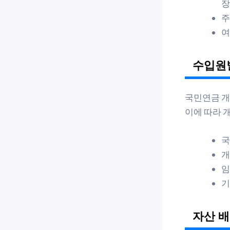
장
주
여
수입원별
국민연금 개
이에 따라 
국
개
임
기
자산 배