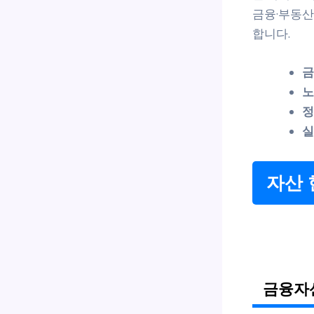
금융·부동산
합니다.
금
노
정
실
자산 
금융자