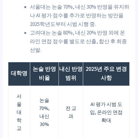
서울대는 논술 70%, 내신 30% 반영을 유지하
나 AI 평가 점수를 추가로 반영하는 방안을
2025학년도부터 시범 시행 중.
고려대는 논술 80%, 내신 20% 반영 외에 온
라인 면접 점수를 별도로 산출, 합산 후 최종
선발.
논술 반영
내신 반영
2025년 주요 변경
대학명
비율
범위
사항
서
논술
울
AI 평가 시범 도
70%,
전 교
대
입, 온라인 면접
내신
과
학
확대
30%
교