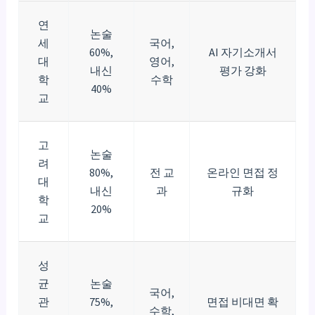
연
논술
세
국어,
60%,
AI 자기소개서
대
영어,
내신
평가 강화
학
수학
40%
교
고
논술
려
80%,
전 교
온라인 면접 정
대
내신
과
규화
학
20%
교
성
균
논술
국어,
관
75%,
면접 비대면 확
수학,