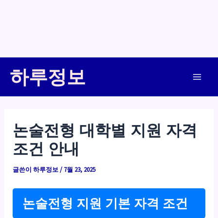
콘
하루정보
텐
Main
츠
로
Men
건
논술전형 대학별 지원 자격
너
조건 안내
뛰
기
글쓴이
하루정보
/
7월 23, 2025
논술전형 지원 기본 자격 조건