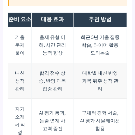
준비 요소
대응 효과
추천 방법
기출
출제 유형 이
최근 5년 기출 집중
문제
해, 시간 관리
학습, 타이머 활용
풀이
능력 향상
모의논술
내신
합격 점수 상
대학별 내신 반영
성적
승, 반영 과목
과목 위주 성적 관
관리
집중 관리
리
자기
AI 평가 통과,
구체적 경험 서술,
소개
논술 연계 사
AI 평가 시뮬레이션
서 작
고력 증진
활용
성