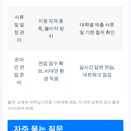
서류
지원 자격 충
및 일
대학별 제출 서류
족, 불이익 방
정 관
및 기한 철저 확인
지
리
온라
면접 점수 확
인 면
실시간 답변 연습,
보, 비대면 환
접 준
네트워크 점검
경 적응
비
출처: 교육부 대학입시전형 기본계획 2025, 각 대학 입학처 공식 홈페
이지(2024~2025)
자주 묻는 질문