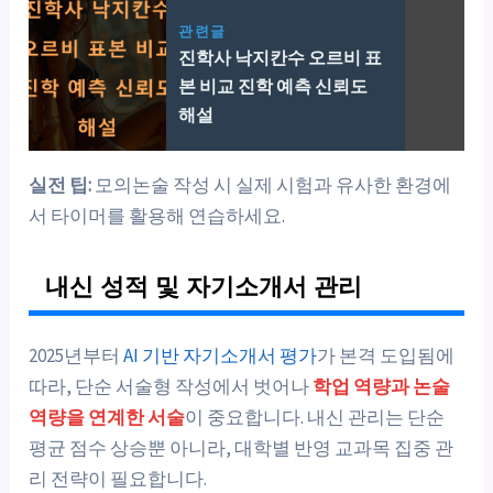
관련글
진학사 낙지칸수 오르비 표
본 비교 진학 예측 신뢰도
해설
실전 팁:
모의논술 작성 시 실제 시험과 유사한 환경에
서 타이머를 활용해 연습하세요.
내신 성적 및 자기소개서 관리
2025년부터
AI 기반 자기소개서 평가
가 본격 도입됨에
따라, 단순 서술형 작성에서 벗어나
학업 역량과 논술
역량을 연계한 서술
이 중요합니다. 내신 관리는 단순
평균 점수 상승뿐 아니라, 대학별 반영 교과목 집중 관
리 전략이 필요합니다.