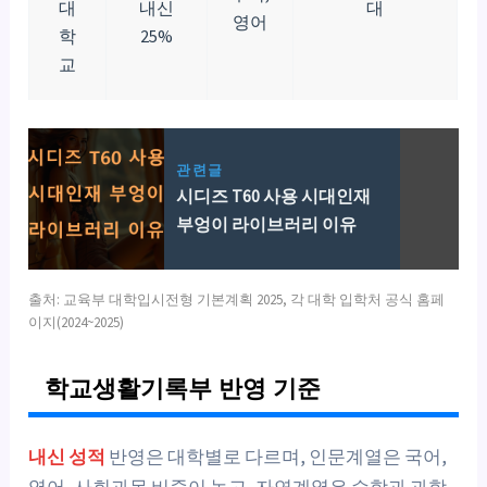
대
내신
대
영어
학
25%
교
관련글
시디즈 T60 사용 시대인재
부엉이 라이브러리 이유
출처: 교육부 대학입시전형 기본계획 2025, 각 대학 입학처 공식 홈페
이지(2024~2025)
학교생활기록부 반영 기준
내신 성적
반영은 대학별로 다르며, 인문계열은 국어,
영어, 사회과목 비중이 높고, 자연계열은 수학과 과학