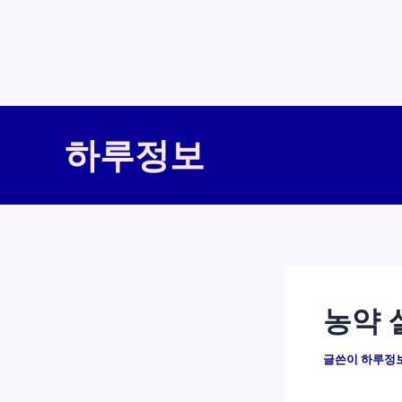
콘
텐
하루정보
츠
로
건
너
뛰
기
농약 
글쓴이
하루정