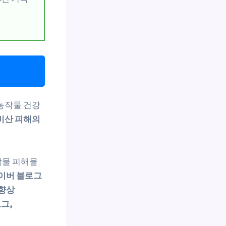
농작물 건강
비산 피해의
작물 피해율
네이버 블로그
 향상
그,