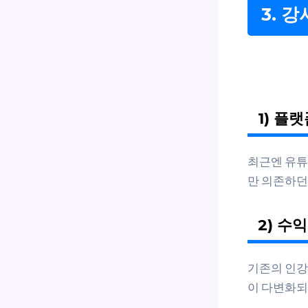
3. 
1) 플
최근엔 유튜
만 의존하던
2) 수
기존의 인강
이 다변화되