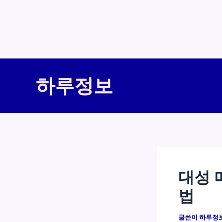
콘
텐
하루정보
츠
로
건
너
뛰
기
대성 
법
글쓴이
하루정