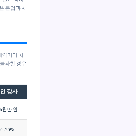
은 본업과 시
계약마다 차
 불과한 경우
인 강사
~5천만 원
20~30%