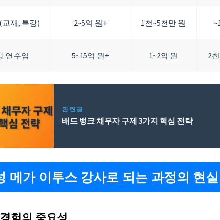
교재, 특강)
2~5억 원+
1천~5천만 원
~
상 연수입
5~15억 원+
1~2억 원
2천
관련글
배드 뱅크 채무자 구제 3가지 핵심 전략
대성 메가 이투스 강사로 되는 과정의 현실
장 경험의 중요성