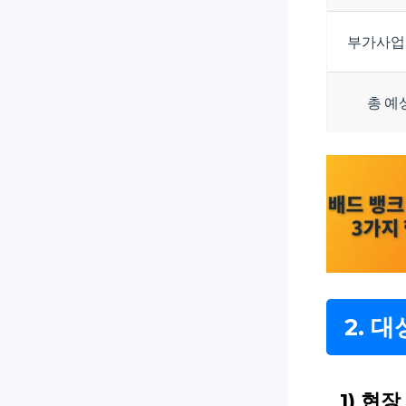
부가사업(
총 예
2. 
1) 현