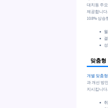
대치동 주요
제공합니다.
10.8% 상
월
결
성
맞춤형
개별 맞춤형
과 개선 방
지시킵니다.
취