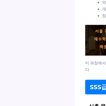
약
개
정
이 과정에서
다.
SSS