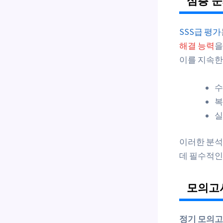
심층 
SSS급 평가
해결 능력
을
이를 지속한
수
복
실
이러한 분석
데 필수적인
모의고사
정기 모의