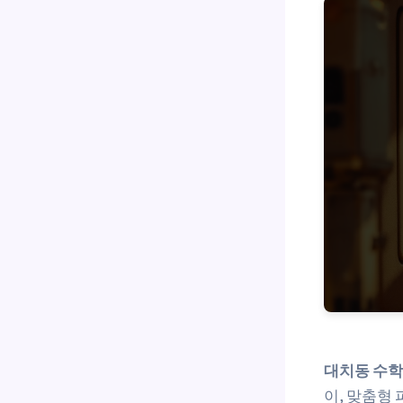
대치동 수학
이, 맞춤형