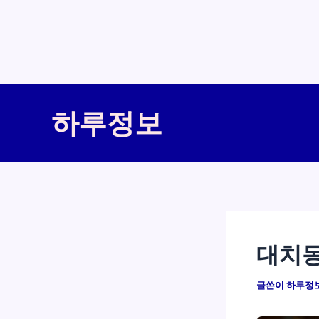
콘
텐
하루정보
츠
로
건
너
뛰
기
대치동
글쓴이
하루정