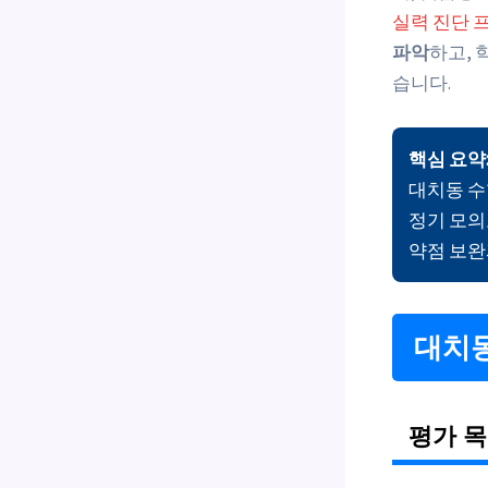
실력 진단 
파악
하고, 
습니다.
핵심 요약
대치동 
정기 모의
약점 보완
대치동
평가 