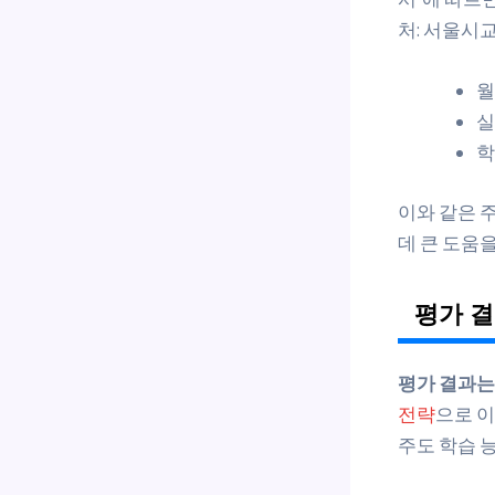
처: 서울시교
월
실
학
이와 같은 
데 큰 도움을
평가 
평가 결과는
전략
으로 이
주도 학습 