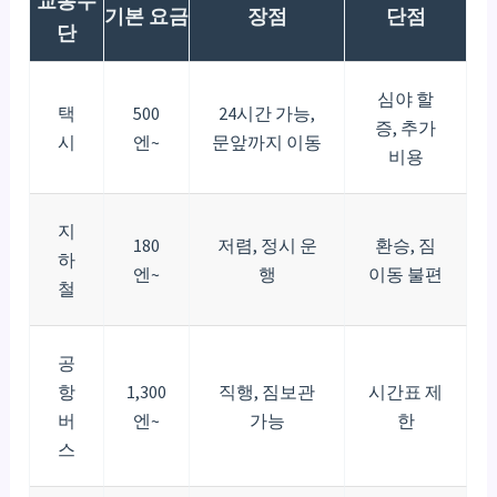
교통수
기본 요금
장점
단점
단
심야 할
택
500
24시간 가능,
증, 추가
시
엔~
문앞까지 이동
비용
지
180
저렴, 정시 운
환승, 짐
하
엔~
행
이동 불편
철
공
항
1,300
직행, 짐보관
시간표 제
버
엔~
가능
한
스