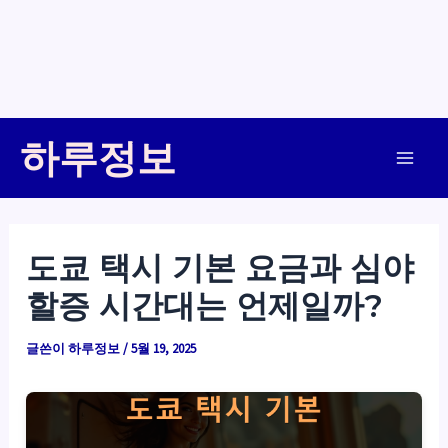
콘
하루정보
텐
Main
츠
로
Men
건
도쿄 택시 기본 요금과 심야
너
할증 시간대는 언제일까?
뛰
기
글쓴이
하루정보
/
5월 19, 2025