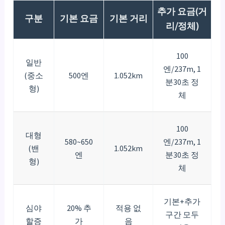
추가 요금(거
구분
기본 요금
기본 거리
리/정체)
100
일반
엔/237m, 1
(중소
500엔
1.052km
분30초 정
형)
체
100
대형
580~650
엔/237m, 1
(밴
1.052km
엔
분30초 정
형)
체
기본+추가
심야
20% 추
적용 없
구간 모두
할증
가
음