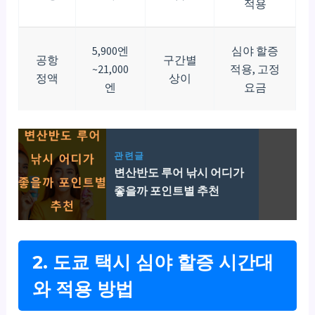
적용
5,900엔
심야 할증
공항
구간별
~21,000
적용, 고정
정액
상이
엔
요금
관련글
변산반도 루어 낚시 어디가
좋을까 포인트별 추천
2. 도쿄 택시 심야 할증 시간대
와 적용 방법