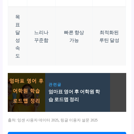
목
표
달
느리나
빠른 향상
최적화된
성
꾸준함
가능
루틴 달성
속
도
관련글
엄마표 영어 후 어학원 학
습 로드맵 정리
출처: 잉센 사용자 데이터 2025, 링글 이용자 설문 2025