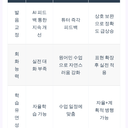
발
AI 피드
상호 보완
음
백 통한
튜터 즉각
으로 정확
교
지속 개
피드백
도 급상승
정
선
회
원어민 수업
표현 확장
화
실전 대
으로 자연스
후 실전 적
능
화 부족
러움 강화
용
력
학
습
자율+계
자율학
수업 일정에
유
획적 병행
습 가능
맞춤
연
가능
성