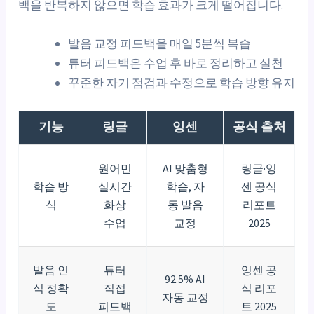
백을 반복하지 않으면 학습 효과가 크게 떨어집니다.
발음 교정 피드백을 매일 5분씩 복습
튜터 피드백은 수업 후 바로 정리하고 실천
꾸준한 자기 점검과 수정으로 학습 방향 유지
기능
링글
잉센
공식 출처
원어민
AI 맞춤형
링글·잉
학습 방
실시간
학습, 자
센 공식
식
화상
동 발음
리포트
수업
교정
2025
발음 인
튜터
잉센 공
92.5% AI
식 정확
직접
식 리포
자동 교정
도
피드백
트 2025