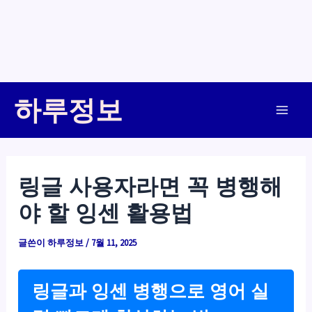
콘
하루정보
텐
Main
츠
로
Men
건
링글 사용자라면 꼭 병행해
너
야 할 잉센 활용법
뛰
기
글쓴이
하루정보
/
7월 11, 2025
링글과 잉센 병행으로 영어 실