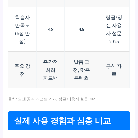
학습자
링글/잉
만족도
센 사용
4.8
4.5
(5점 만
자 설문
점)
2025
즉각적
발음 교
주요 강
공식 자
회화
정, 맞춤
점
료
피드백
콘텐츠
출처: 잉센 공식 리포트 2025, 링글 이용자 설문 2025
실제 사용 경험과 심층 비교