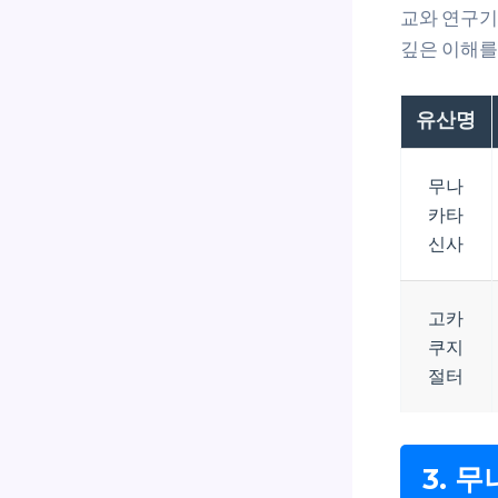
교와 연구기
깊은 이해를
유산명
무나
카타
신사
고카
쿠지
절터
3. 