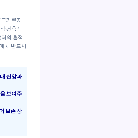
 ‘고카쿠지
화적·건축적
찰터의 흔적
타에서 반드시
고대 신앙과
식을 보여주
어 보존 상