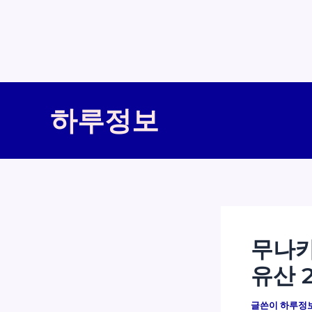
콘
텐
하루정보
츠
로
건
너
뛰
기
무나카
유산 
글쓴이
하루정