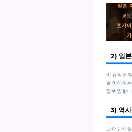
2) 일
이 유적은 
를 이해하는
잘 반영합니
3) 역
고카쿠지 절