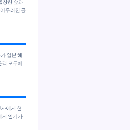
울창한 숲과
 어우러진 공
가 일본 해
문객 모두에
행자에게 현
에게 인기가