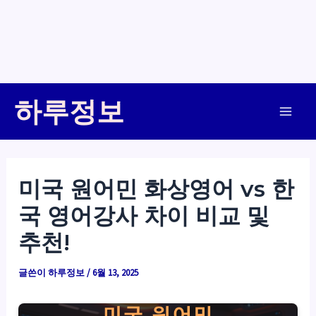
콘
하루정보
텐
Main
츠
로
Men
건
미국 원어민 화상영어 vs 한
너
국 영어강사 차이 비교 및
뛰
기
추천!
글쓴이
하루정보
/
6월 13, 2025