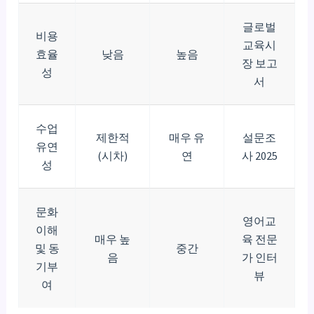
글로벌
비용
교육시
효율
낮음
높음
장 보고
성
서
수업
제한적
매우 유
설문조
유연
(시차)
연
사 2025
성
문화
영어교
이해
매우 높
육 전문
및 동
중간
음
가 인터
기부
뷰
여