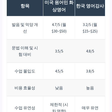
미국 원어민 화
항목
한국 영어강사
상영어
발음 및 억양 개
4.7/5 (월
3.2/5 (월
선
$30~$50)
$15~$25)
문법 이해 및 시
3.5/5
4.8/5
험 대비
수업 몰입도
4.5/5
3.8/5
비용 효율성
낮음
높음
제한적 (시
수업 유연성
매우 유연
차 영향)