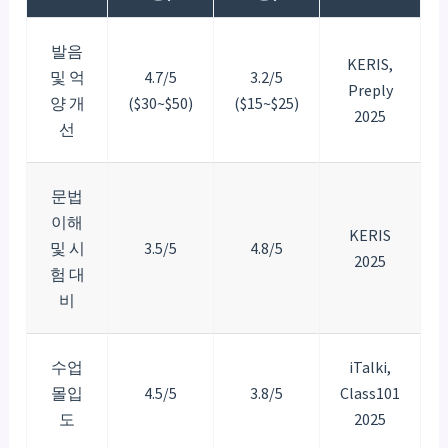
발음
KERIS,
및 억
4.7/5
3.2/5
Preply
양 개
($30~$50)
($15~$25)
2025
선
문법
이해
KERIS
및 시
3.5/5
4.8/5
2025
험 대
비
수업
iTalki,
몰입
4.5/5
3.8/5
Class101
도
2025