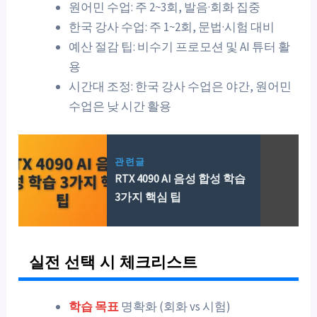
원어민 수업: 주 2~3회, 발음·회화 집중
한국 강사 수업: 주 1~2회, 문법·시험 대비
예산 절감 팁: 비수기 프로모션 및 AI 튜터 활
용
시간대 조정: 한국 강사 수업은 야간, 원어민
수업은 낮 시간 활용
관련글
RTX 4090 AI 음성 합성 학습
3가지 핵심 팁
실전 선택 시 체크리스트
학습 목표
명확화 (회화 vs 시험)