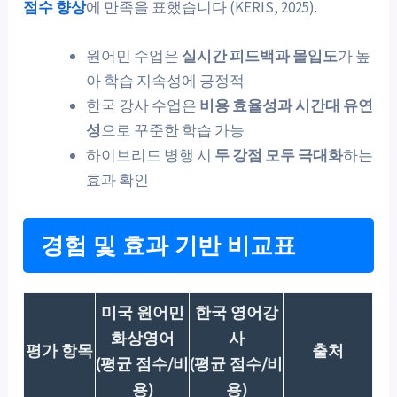
점수 향상
에 만족을 표했습니다 (KERIS, 2025).
원어민 수업은
실시간 피드백과 몰입도
가 높
아 학습 지속성에 긍정적
한국 강사 수업은
비용 효율성과 시간대 유연
성
으로 꾸준한 학습 가능
하이브리드 병행 시
두 강점 모두 극대화
하는
효과 확인
경험 및 효과 기반 비교표
미국 원어민
한국 영어강
화상영어
사
평가 항목
출처
(평균 점수/비
(평균 점수/비
용)
용)