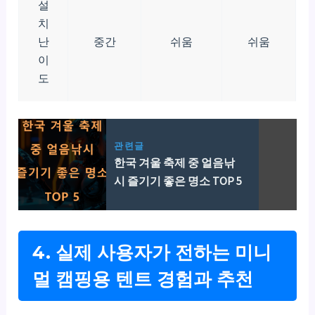
설
치
난
중간
쉬움
쉬움
이
도
관련글
한국 겨울 축제 중 얼음낚
시 즐기기 좋은 명소 TOP 5
4. 실제 사용자가 전하는 미니
멀 캠핑용 텐트 경험과 추천