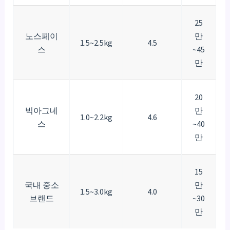
25
노스페이
만
1.5~2.5kg
4.5
스
~45
만
20
빅아그네
만
1.0~2.2kg
4.6
스
~40
만
15
국내 중소
만
1.5~3.0kg
4.0
브랜드
~30
만