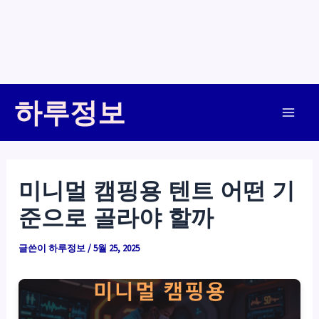
콘
하루정보
텐
Main
츠
로
Men
건
미니멀 캠핑용 텐트 어떤 기
너
준으로 골라야 할까
뛰
기
글쓴이
하루정보
/
5월 25, 2025