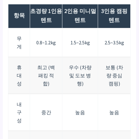
초경량 1인용
2인용 미니멀
3인용 캠핑
항목
텐트
텐트
텐트
무
0.8~1.2kg
1.5~2.5kg
2.5~3.5kg
게
휴
최고 (백
우수 (차량
보통 (차
대
패킹 적
및 도보 병
량 중심
성
합)
행)
캠핑)
내
구
중간
높음
높음
성