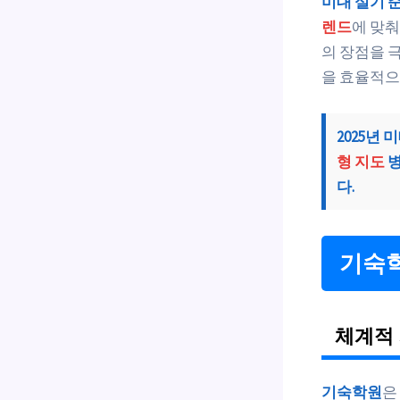
미대 실기 
렌드
에 맞
의 장점을 극
을 효율적으
2025년
형 지도
병
다.
기숙학
체계적 
기숙학원
은