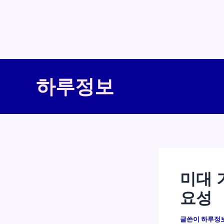
콘
텐
하루정보
츠
로
건
너
뛰
기
미대 
요성
글쓴이
하루정