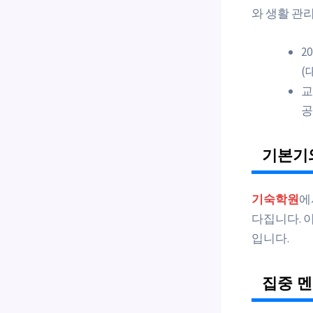
와 생활 관
2
(
교
공
기본기와
기숙학원
에
다집니다. 
입니다.
집중 멘