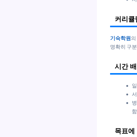
커리큘
기숙학원
의
명확히 구분
시간 배
일
서
병
함
목표에 