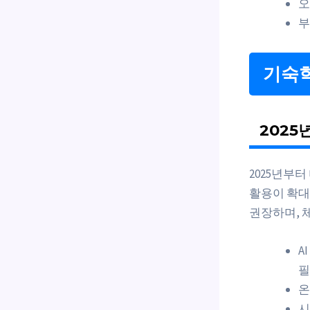
오
부
기숙학
2025
2025년부터
활용이 확대
권장하며, 체
A
필
온
시