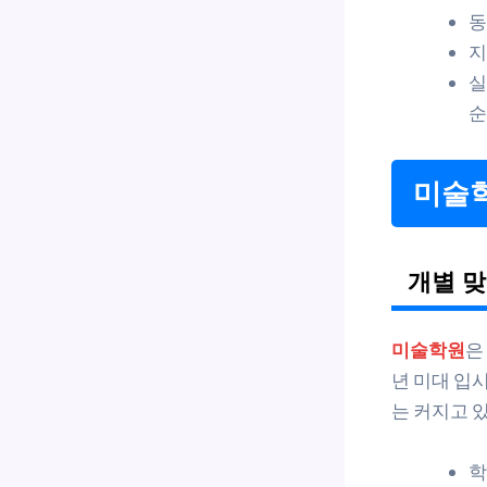
동
지
실
순
미술학
개별 맞
미술학원
은
년 미대 입
는 커지고 
학