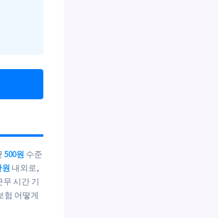
균
500원
수준
만원
내외로,
근무 시간 기
보험 어떻게