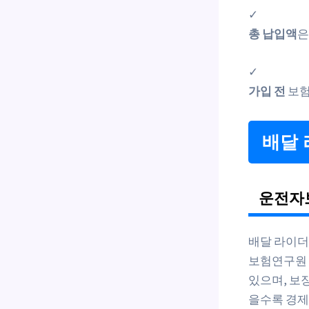
✓
총 납입액
은
✓
가입 전
보험
배달 
운전자
배달 라이더
보험연구원 2
있으며, 보
을수록 경제