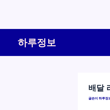
콘
텐
하루정보
츠
로
건
너
뛰
기
배달 
글쓴이
하루정