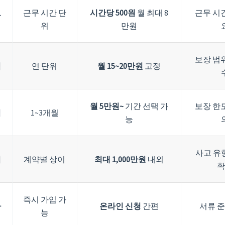
보
근무 시간 단
시간당 500원
월 최대 8
근무 시간
위
만원
보장 범위
험
연 단위
월 15~20만원
고정
월 5만원~
기간 선택 가
보장 한도
입
1~3개월
능
사고 유
위
계약별 상이
최대 1,000만원
내외
확
즉시 가입 가
차
온라인 신청
간편
서류 준
능