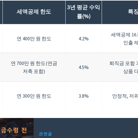
3년 평균 수익
세액공제 한도
특
률(%)
세액공제 16.
연 400만 원 한도
4.2%
인출 
연 700만 원 한도(연금
퇴직금 포함 
4.5%
저축 포함)
상품 
연 300만 원 한도
3.8%
안정적, 저
관련글