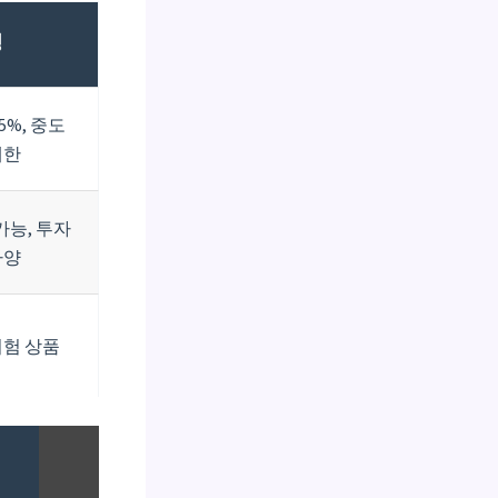
징
5%, 중도
제한
가능, 투자
다양
위험 상품