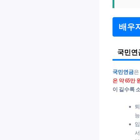
배우자
국민연
국민연금
은
은 약 65만 
이 길수록 
퇴
능
임
서