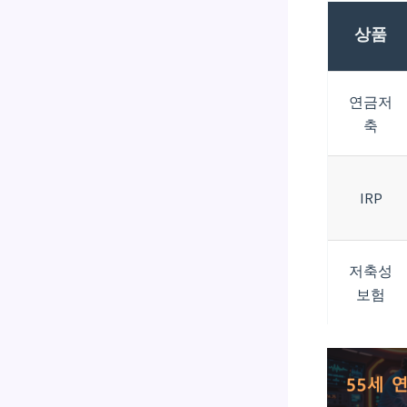
상품
연금저
축
IRP
저축성
보험