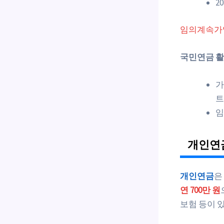
2
임의계속가입
국민연금 활용
가
트
임
개인연
개인연금
은
연 700만 원
보험 등이 