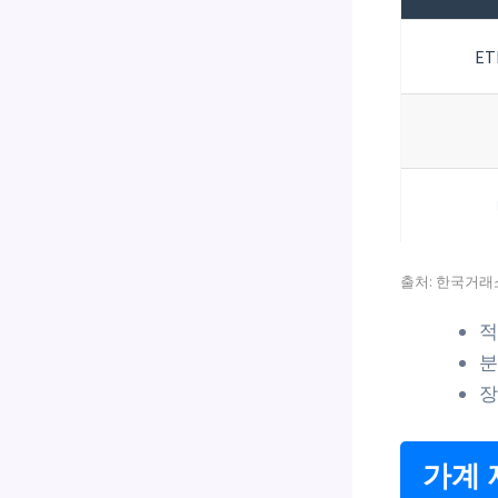
ET
출처: 한국거래소 
적
분
장
가계 