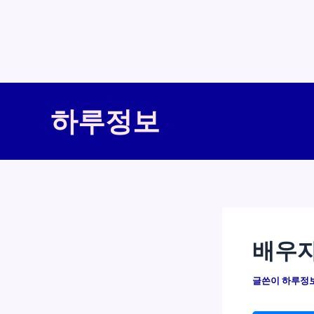
콘
텐
하루정보
츠
로
건
너
뛰
기
배우자
글쓴이
하루정