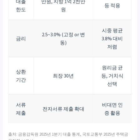
대출
만원, 지방 1억 2천만
등 적용
한도
원
시중 평균
2.5~3.0% (고정 or 변
금리
3.8% 대비
동)
저렴
원리금 균
상환
최장 30년
등, 거치식
기간
선택
서류
비대면 인
전자서류 제출 확대
제출
증 활용
출처: 금융감독원 2025년 1분기 대출 통계, 국토교통부 2025년 주택금