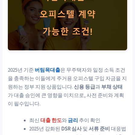
2025년 기준
버팀목대출
은 무주택자와 일정 소득 조건
을 충족하는 이들에게 주거용 오피스텔 구입 자금을 지
원하는 정부 지원 상품입니다.
신용 등급
과
부채 상태
가 대출 승인에 큰 영향을 미치므로, 사전 준비와 계획
이 필수입니다.
최신
대출 한도
와
금리
추이 확인
2025년 강화된
DSR 심사
및
서류 준비
대응법