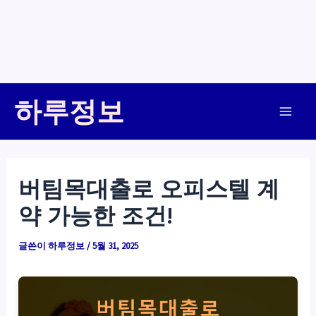
콘
하루정보
텐
Main
츠
로
Men
건
버팀목대출로 오피스텔 계
너
약 가능한 조건!
뛰
기
글쓴이
하루정보
/
5월 31, 2025