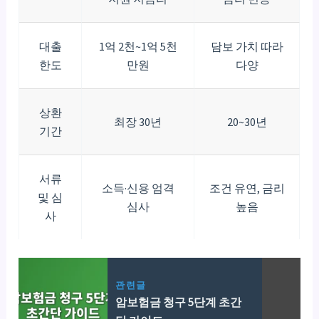
대출
1억 2천~1억 5천
담보 가치 따라
한도
만원
다양
상환
최장 30년
20~30년
기간
서류
소득·신용 엄격
조건 유연, 금리
및 심
심사
높음
사
관련글
암보험금 청구 5단계 초간