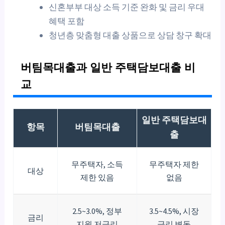
신혼부부 대상 소득 기준 완화 및 금리 우대
혜택 포함
청년층 맞춤형 대출 상품으로 상담 창구 확대
버팀목대출과 일반 주택담보대출 비
교
일반 주택담보대
항목
버팀목대출
출
무주택자, 소득
무주택자 제한
대상
제한 있음
없음
2.5~3.0%, 정부
3.5~4.5%, 시장
금리
지원 저금리
금리 변동