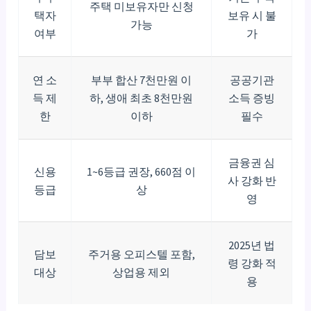
주택 미보유자만 신청
택자
보유 시 불
가능
여부
가
연 소
부부 합산 7천만원 이
공공기관
득 제
하, 생애 최초 8천만원
소득 증빙
한
이하
필수
금융권 심
신용
1~6등급 권장, 660점 이
사 강화 반
등급
상
영
2025년 법
담보
주거용 오피스텔 포함,
령 강화 적
대상
상업용 제외
용