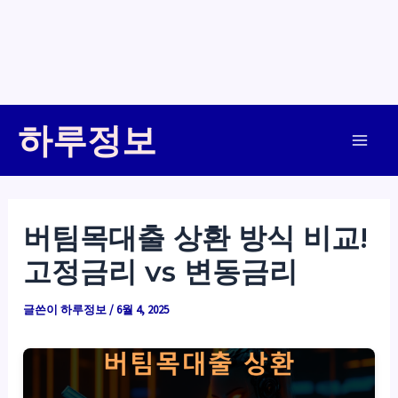
콘
하루정보
텐
Main
츠
로
Men
건
버팀목대출 상환 방식 비교!
너
고정금리 vs 변동금리
뛰
기
글쓴이
하루정보
/
6월 4, 2025