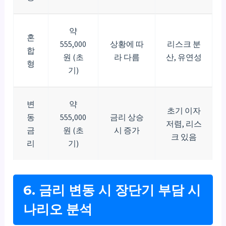
약
혼
555,000
상황에 따
리스크 분
합
원 (초
라 다름
산, 유연성
형
기)
변
약
초기 이자
동
555,000
금리 상승
저렴, 리스
금
원 (초
시 증가
크 있음
리
기)
6. 금리 변동 시 장단기 부담 시
나리오 분석