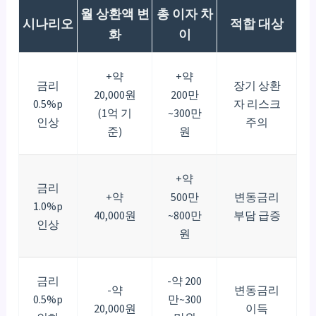
월 상환액 변
총 이자 차
시나리오
적합 대상
화
이
+약
+약
금리
장기 상환
20,000원
200만
0.5%p
자 리스크
(1억 기
~300만
인상
주의
준)
원
+약
금리
+약
500만
변동금리
1.0%p
40,000원
~800만
부담 급증
인상
원
금리
-약 200
-약
변동금리
0.5%p
만~300
20,000원
이득