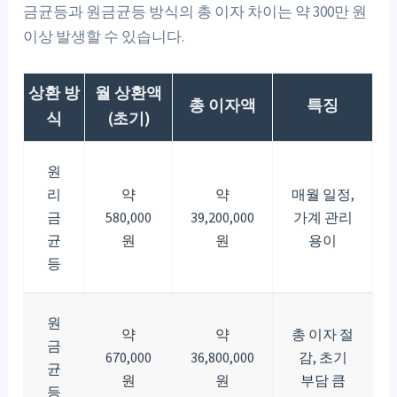
금균등과 원금균등 방식의 총 이자 차이는 약 300만 원
이상 발생할 수 있습니다.
상환 방
월 상환액
총 이자액
특징
식
(초기)
원
리
약
약
매월 일정,
금
580,000
39,200,000
가계 관리
균
원
원
용이
등
원
약
약
총 이자 절
금
670,000
36,800,000
감, 초기
균
원
원
부담 큼
등