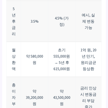
5
년
예시, 실
4.5% (가
후
3.5%
제 변동
정)
금
가능
리
월
초기
1억 원, 20
상
약 580,000
555,000원
년 만기,
환
원
→ 5년 후
원리금균
액
615,000원
등상환
총
금리 인상
이
약
약
시 변동금
자
39,200,000
43,500,000
리 부담
부
원
원
증가