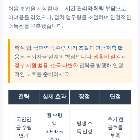
처음 부업을 시작할 때는
시간 관리와 체력 부담
으로
어려움을 겪었으나, 점차 업무량을 조절하며 안정적인
소득원을 구축했습니다.
핵심 팁:
국민연금 수령 시기 조절
과
연금저축 활
용
은 은퇴자금 설계의 핵심입니다.
생활비 절감
과
정부 지원 활용
,
소득 다변화
전략을 병행해 안정
적인 노후를 준비하세요.
전략
실제 효과
장점
단점
월 수령
국민연
초기 현
액
평생 소
금 수령
금흐름
30~42%
득 안정
연기
부족
증가