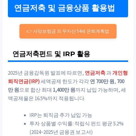
연금저축 및 금융상품 활용법
👉 사망보험금 외 무자산 54세 은퇴계획법
연금저축펀드 및 IRP 활용
2025년 금융감독원 발표에 따르면,
연금저축
과
개인형
퇴직연금(IRP)
세액공제 한도가 각각
연 700만 원
,
700
만 원
으로 합산 최대
1,400만 원
까지 납입 가능하며, 세
액공제율은 16.5%까지 적용됩니다.
IRP는 퇴직금 추가 납입 가능
투자 상품별 수익률: 적립식 펀드 평균 5.2%
(2024~2025년 금융권 보고서)