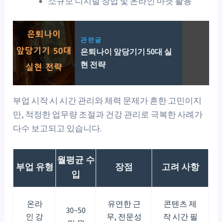
소규모 디지털 창업 및 온라인 마켓 활용
관련글
은퇴나이 앞당기기 50대 실
현 전략
부업 시작 시 시간 관리와 체력 문제가 흔한 고민이지
만, 적정한 업무량 조절과 건강 관리로 극복한 사례가
다수 보고되고 있습니다.
월평균 수
부업 유형
장점
고려 사항
입
온라
유연한 근
콘텐츠 제
30~50
인 강
무, 전문성
작 시간 필