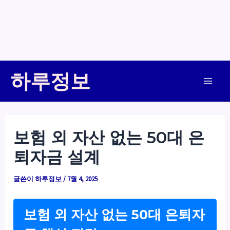
콘
하루정보
텐
Main
츠
로
Men
건
보험 외 자산 없는 50대 은
너
퇴자금 설계
뛰
기
글쓴이
하루정보
/
7월 4, 2025
보험 외 자산 없는 50대 은퇴자