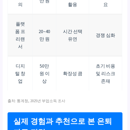
만 원
의
활용
요
플랫
폼 프
20~40
시간 선택
경쟁 심화
리랜
만 원
유연
서
디지
50만
초기 비용
털 창
원 이
확장성 큼
및 리스크
업
상
존재
출처: 통계청, 2025년 부업소득 조사
실제 경험과 추천으로 본 은퇴