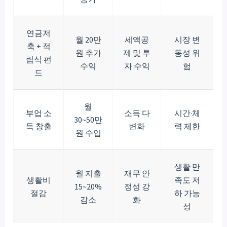
연금저
월 20만
세액공
시장 변
축 + 적
원 추가
제 및 투
동성 위
립식 펀
수익
자 수익
험
드
월
부업 소
소득 다
시간·체
30~50만
득 창출
변화
력 제한
원 수입
생활 만
월 지출
재무 안
생활비
족도 저
15~20%
정성 강
절감
하 가능
감소
화
성