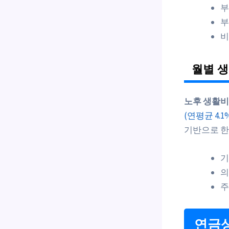
부
부
비
월별 
노후 생활비
(연평균 4.1
기반으로 한
기
의
주
연금상