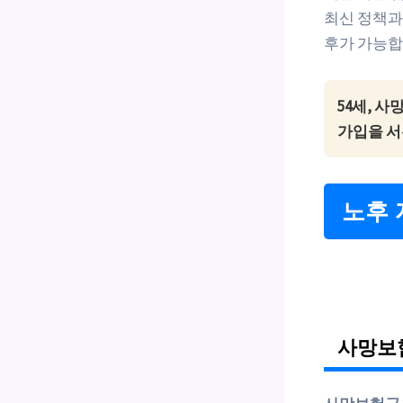
최신 정책과
후가 가능합
54세, 
가입을 서
노후 
사망보