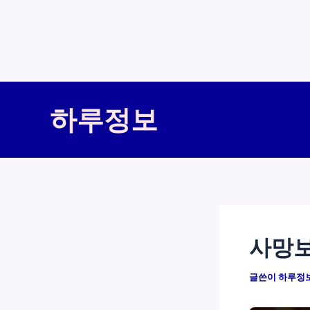
콘
텐
하루정보
츠
로
건
너
뛰
기
사망보
글쓴이
하루정