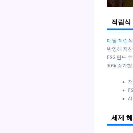
적립식 
매월 적립식
반영해 자산
ESG 펀드 
30% 증가했
적
E
A
세제 혜