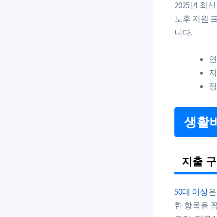
2025년 최
노후 지원 프
니다.
연
지
정
생활비
지출 구
50대 이상
은
한 항목을 