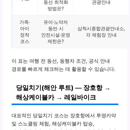
동선 최적화
관광안내
방법은?
가족·
유아·노약자
아이
동반 시
삼척시종합관광안내소,
정착
안전시설·운영
각 체험장 안내
코스
제한은?
이 표는 여행 전 동선, 동행자 조건, 공식 안내
경로를 빠르게 체크하는 데 활용할 수 있습니다.
당일치기(해안 루트) — 장호항 →
해상케이블카 → 레일바이크
대표적인 당일치기 코스는 장호항에서 투명카약
및 스노클링 체험, 해상케이블카 탑승,