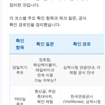
정리한 것입니다.
각 코스별 주요 확인 항목과 체크 질문, 공식
확인 경로만을 정리했습니다.
확인
확인 질문
확인 경로
항목
장호항,
해상케이블카,
당일치기
삼척시청 관광안내, 각
레일바이크
루트
체험 공식 안내
연계 이용
가능 여부는?
환선굴, 추암
촛대바위,
한국관광공사
1박2일
해안 체험
(VisitKorea), 삼척시청
루트