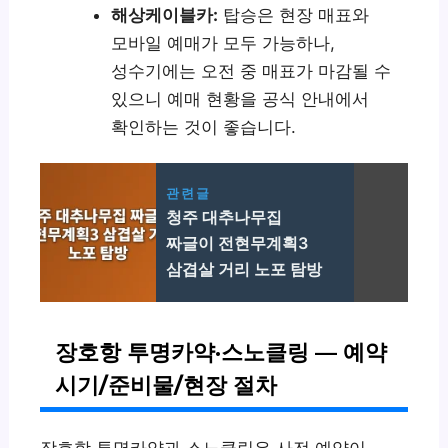
해상케이블카:
탑승은 현장 매표와
모바일 예매가 모두 가능하나,
성수기에는 오전 중 매표가 마감될 수
있으니 예매 현황을 공식 안내에서
확인하는 것이 좋습니다.
관련글
청주 대추나무집
짜글이 전현무계획3
삼겹살 거리 노포 탐방
장호항 투명카약·스노클링 — 예약
시기/준비물/현장 절차
장호항 투명카약과 스노클링은 사전 예약이