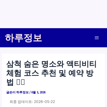
콘
하루정보
텐
Main
츠
로
Men
건
삼척 숨은 명소와 액티비티
너
체험 코스 추천 및 예약 방
뛰
기
법 🚣‍♂️
글쓴이
하루정보
/
6월 3, 2026
최종 업데이트: 2026-05-22