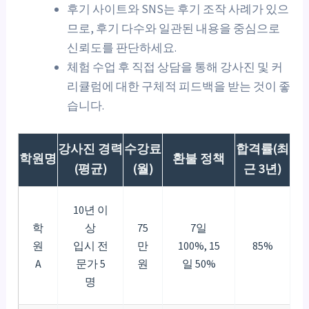
후기 사이트와 SNS는 후기 조작 사례가 있으
므로, 후기 다수와 일관된 내용을 중심으로
신뢰도를 판단하세요.
체험 수업 후 직접 상담을 통해 강사진 및 커
리큘럼에 대한 구체적 피드백을 받는 것이 좋
습니다.
강사진 경력
수강료
합격률(최
학원명
환불 정책
(평균)
(월)
근 3년)
10년 이
학
상
75
7일
원
입시 전
만
100%, 15
85%
A
문가 5
원
일 50%
명