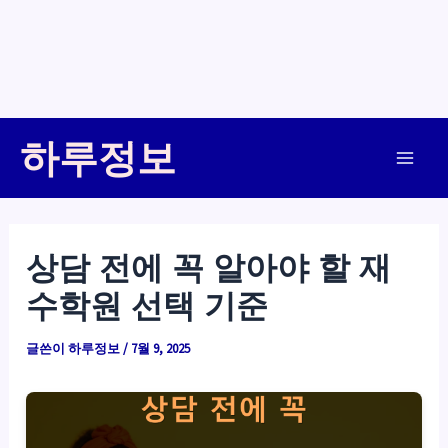
콘
하루정보
텐
Main
츠
로
Men
건
상담 전에 꼭 알아야 할 재
너
수학원 선택 기준
뛰
기
글쓴이
하루정보
/
7월 9, 2025