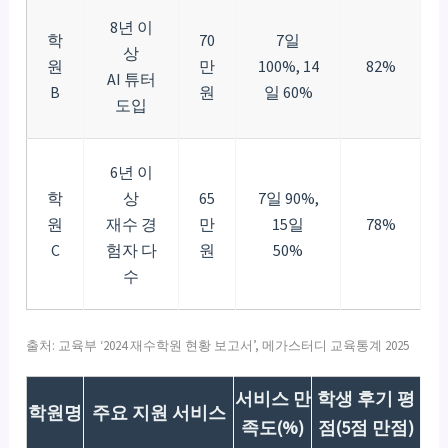
8년 이
학
70
7일
상
원
만
100%, 14
82%
AI 튜터
B
원
일 60%
도입
6년 이
학
상
65
7일 90%,
원
재수 경
만
15일
78%
C
험자 다
원
50%
수
출처: 교육부 ‘2024 재수학원 현황 보고서’, 메가스터디 교육통계 2025
서비스 만
학생 후기 평
학원명
주요 지원 서비스
족도(%)
점(5점 만점)