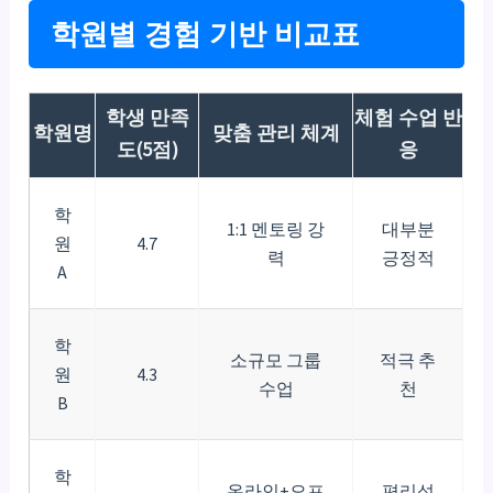
학원별 경험 기반 비교표
학생 만족
체험 수업 반
학원명
맞춤 관리 체계
도(5점)
응
학
1:1 멘토링 강
대부분
원
4.7
력
긍정적
A
학
소규모 그룹
적극 추
원
4.3
수업
천
B
학
온라인+오프
편리성