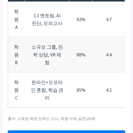
학
1:1 멘토링, AI
원
92%
4.7
진단, 모의고사
A
학
소규모 그룹, 진
원
학 상담, VR 체
88%
4.4
B
험
학
온라인+오프라
원
인 혼합, 학습 관
85%
4.2
C
리
출처: 교육청 학생 만족도 조사, 학원 자체 설문(2024)