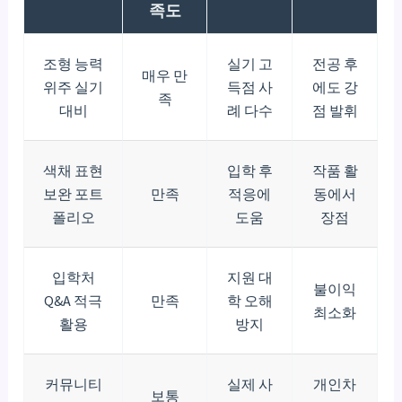
족도
조형 능력
실기 고
전공 후
매우 만
위주 실기
득점 사
에도 강
족
대비
례 다수
점 발휘
색채 표현
입학 후
작품 활
보완 포트
만족
적응에
동에서
폴리오
도움
장점
입학처
지원 대
불이익
Q&A 적극
만족
학 오해
최소화
활용
방지
커뮤니티
실제 사
개인차
보통