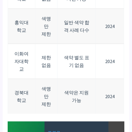
색맹
홍익대
일반 색약 합
만
2024
학교
격 사례 다수
제한
이화여
제한
색약 별도 표
자대학
2024
없음
기 없음
교
색맹
경북대
색약은 지원
만
2024
학교
가능
제한