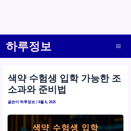
콘
하루정보
텐
Main
츠
로
Men
건
색약 수험생 입학 가능한 조
너
소과와 준비법
뛰
기
글쓴이
하루정보
/
6월 6, 2025