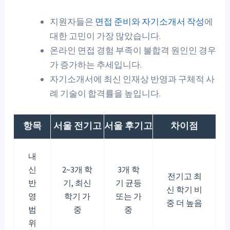
지원자들은
면접 준비와 자기소개서 작성
에
대한 고민이 가장 많았습니다.
온라인 면접 경험 부족이 불합격 원인인 경우
가 증가하는 추세입니다.
자기소개서에 최신 인재상 반영과 구체적 사
례 기술이 합격률을 높입니다.
항목
서울 전기고
서울 후기고
차이점
내
신
2~3개 학
3개 학
전기고 최
반
기, 최신
기 균등
신 학기 비
영
학기 가
또는 가
중 더 높음
범
중
중
위