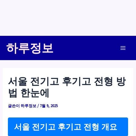
콘
하루정보
텐
Main
츠
로
Men
건
서울 전기고 후기고 전형 방
너
법 한눈에
뛰
기
글쓴이
하루정보
/
7월 9, 2025
서울 전기고 후기고 전형 개요