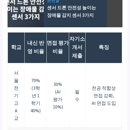
관련글
센서 드론 안전성 높이는
장애물 감지 센서 3가지
자기소
내신 반
면접 평가
학교
개서
특징
영 비율
비율
제출
서
울
70%
30%
전
(3학
전공 적합성
(AI
필
기
년 1
면접 강화,
평가
수
고
학기
AI 면접 도입
10%)
A
40%)
교