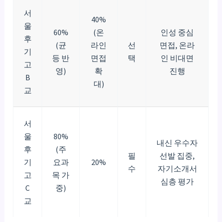
서
40%
울
60%
(온
인성 중심
후
(균
라인
선
면접, 온라
기
등 반
면접
택
인 비대면
고
영)
확
진행
B
대)
교
서
울
80%
내신 우수자
후
(주
필
선발 집중,
기
요과
20%
수
자기소개서
고
목 가
심층 평가
C
중)
교