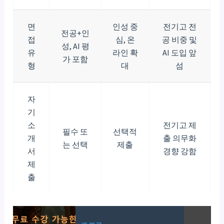
면
인성 중
전기고 전
전공+인
접
심, 온
공 비중 및
성, AI 평
유
라인 확
AI 도입 앞
가 포함
형
대
섬
자
기
소
전기고 제
필수 또
선택적
개
출 의무화
는 선택
제출
서
경향 강함
제
출