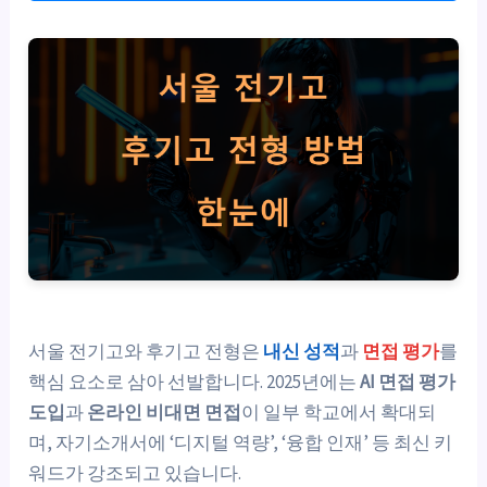
서울 전기고와 후기고 전형은
내신 성적
과
면접 평가
를
핵심 요소로 삼아 선발합니다. 2025년에는
AI 면접 평가
도입
과
온라인 비대면 면접
이 일부 학교에서 확대되
며, 자기소개서에 ‘디지털 역량’, ‘융합 인재’ 등 최신 키
워드가 강조되고 있습니다.