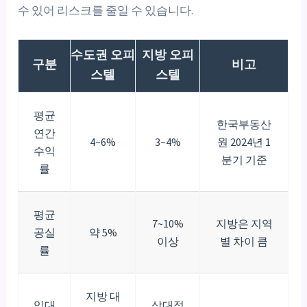
수 있어 리스크를 줄일 수 있습니다.
수도권 오피
지방 오피
구분
비고
스텔
스텔
평균
한국부동산
연간
4~6%
3~4%
원 2024년 1
수익
분기 기준
률
평균
7~10%
지방은 지역
공실
약 5%
이상
별 차이 큼
률
지방 대
임대
상대적