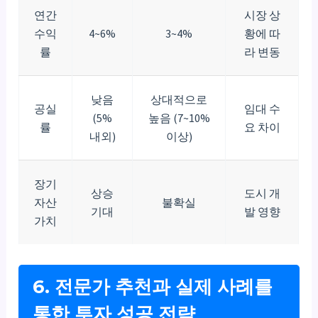
연간
시장 상
수익
4~6%
3~4%
황에 따
률
라 변동
낮음
상대적으로
공실
임대 수
(5%
높음 (7~10%
률
요 차이
내외)
이상)
장기
상승
도시 개
자산
불확실
기대
발 영향
가치
6. 전문가 추천과 실제 사례를
통한 투자 성공 전략