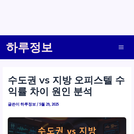
콘
하루정보
텐
Main
츠
로
Men
건
수도권 vs 지방 오피스텔 수
너
익률 차이 원인 분석
뛰
기
글쓴이
하루정보
/
5월 29, 2025