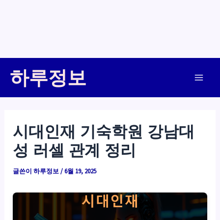
콘
하루정보
텐
Main
츠
로
Men
건
시대인재 기숙학원 강남대
너
성 러셀 관계 정리
뛰
기
글쓴이
하루정보
/
6월 19, 2025