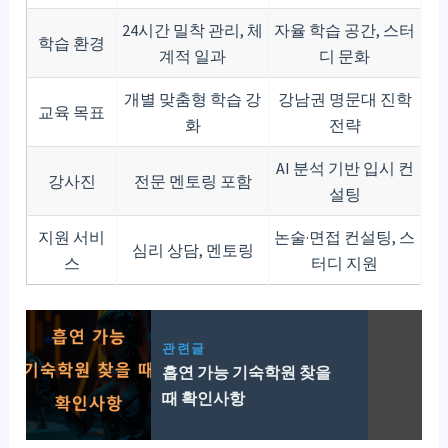
24시간 밀착 관리, 체
자율 학습 공간, 스터
학습 환경
계적 일과
디 문화
개별 맞춤형 학습 강
강남권 명문대 진학
교육 목표
화
전략
AI 분석 기반 입시 컨
강사진
전문 멘토링 포함
설팅
지원 서비
논술·면접 컨설팅, 스
심리 상담, 멘토링
스
터디 지원
관련글
흡연 가능 기숙학원 찾을
때 확인사항