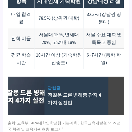
항목
시대인재 기숙학원
강남대성 러셀
대입 합격
82.3% (강남권 명
78.5% (상위권 대학)
률
문대)
서울대 15%, 연세대
서울 주요 대학 및
진학 비율
20%, 고려대 18%
특목고 중심
평균 학습
10시간 이상 (기숙학원
6~7시간 (통학 학
시간
집중도)
원)
관련글
정찰용 드론 병해충 감지 4
가지 실전법
출처: 교육부 ‘2024 대학입학전형 기본계획’, 한국교육개발원 ‘2025 전
국 학원 및 교육기관 현황 보고서’