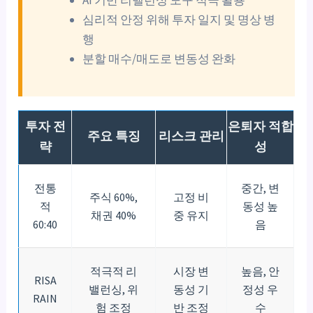
심리적 안정 위해 투자 일지 및 명상 병
행
분할 매수/매도로 변동성 완화
투자 전
은퇴자 적합
주요 특징
리스크 관리
략
성
전통
중간, 변
주식 60%,
고정 비
적
동성 높
채권 40%
중 유지
60:40
음
적극적 리
시장 변
높음, 안
RISA
밸런싱, 위
동성 기
정성 우
RAIN
험 조정
반 조정
수