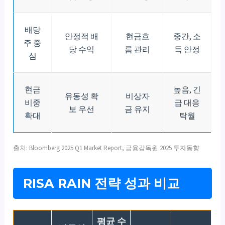
배당
안정적 배
현금흐
중간, 소
주 중
당 수익
름 관리
득 안정
심
현금
높음, 긴
유동성 확
비상자
비중
급 대응
보 우선
금 유지
확대
탁월
출처: Bloomberg 2025 Q1 Market Report, 금융감독원 2025 투자동향
RISA RAIN 전략 성과 비교
평균 수