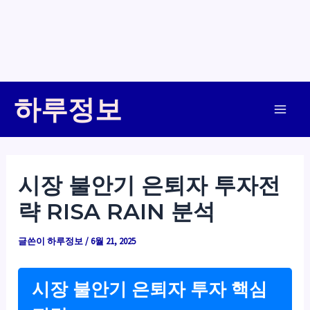
콘
하루정보
텐
Main
츠
로
Men
건
시장 불안기 은퇴자 투자전
너
략 RISA RAIN 분석
뛰
기
글쓴이
하루정보
/
6월 21, 2025
시장 불안기 은퇴자 투자 핵심