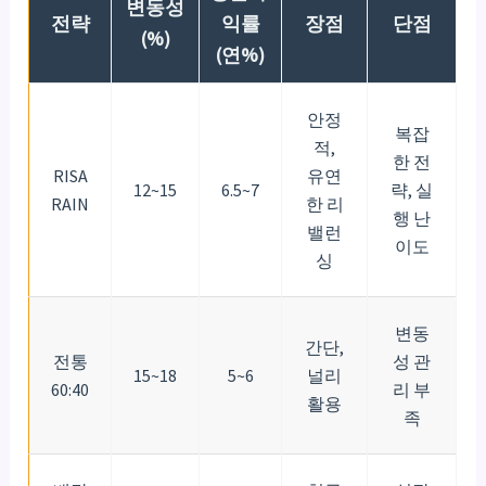
변동성
전략
익률
장점
단점
(%)
(연%)
안정
복잡
적,
한 전
RISA
유연
12~15
6.5~7
략, 실
RAIN
한 리
행 난
밸런
이도
싱
변동
간단,
전통
성 관
15~18
5~6
널리
60:40
리 부
활용
족