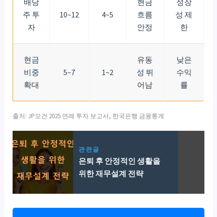
배당
현금
성장
주 투
10~12
4~5
흐름
성 제
자
안정
한
현금
유동
낮은
비중
5~7
1~2
성 뛰
수익
확대
어남
률
출처: JP모건 2025 연례 투자 보고서, 한국은행 금융통계
관련글
은퇴 후 안정적인 생활을
위한 재무설계 전략