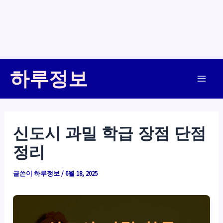
콘
하루정보
텐
Main
츠
로
Men
건
신도시 과밀 학급 장점 단점
너
정리
뛰
기
글쓴이
하루정보
/
6월 18, 2025