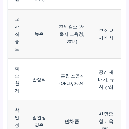
교
사
23% 감소 (서
보조 교
집
높음
울시 교육청,
사 배치
중
2025)
도
학
공간 재
습
혼잡·소음↑
안정적
배치, 규
환
(OECD, 2024)
칙 강화
경
학
AI 맞춤
업
일관성
편차 큼
형 교육
성
있음
확대