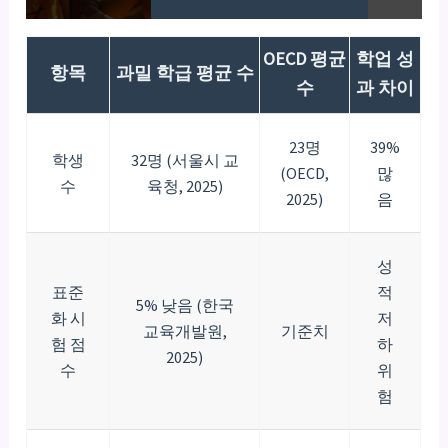
OECD 평균
학업 성
항목
과밀 학급 평균 수
수
과 차이
23명
39%
학생
32명 (서울시 교
(OECD,
많
수
육청, 2025)
2025)
음
성
표준
적
5% 낮음 (한국
화 시
저
교육개발원,
기준치
험 점
하
2025)
수
위
험