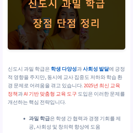
신도시 과밀 학급은
학생 다양성
과
사회성 발달
에 긍정
적 영향을 주지만, 동시에 교사 집중도 저하와 학습 환
경 문제로 어려움을 겪고 있습니다.
2025년 최신 교육
정책
과
AI 기반 맞춤형 교육 도구
도입은 이러한 문제를
개선하는 핵심 전략입니다.
과밀 학급
은 학생 간 협력과 경쟁 기회를 제
공, 사회성 및 창의력 향상에 도움