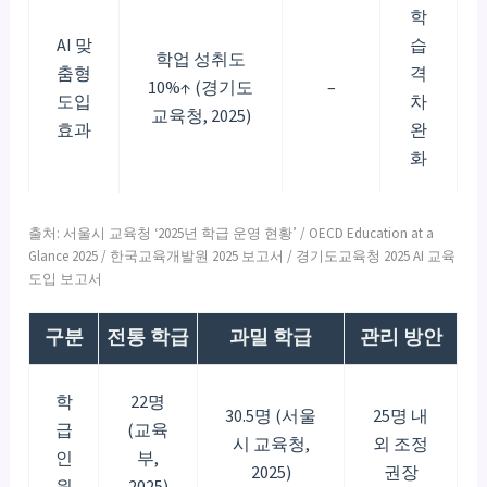
학
AI 맞
습
학업 성취도
춤형
격
10%↑ (경기도
–
도입
차
교육청, 2025)
효과
완
화
출처: 서울시 교육청 ‘2025년 학급 운영 현황’ / OECD Education at a
Glance 2025 / 한국교육개발원 2025 보고서 / 경기도교육청 2025 AI 교육
도입 보고서
구분
전통 학급
과밀 학급
관리 방안
학
22명
30.5명 (서울
25명 내
급
(교육
시 교육청,
외 조정
인
부,
2025)
권장
원
2025)