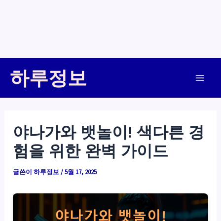
콘
하루정보
텐
Main
츠
로
Men
건
야나가와 뱃놀이! 색다른 경
너
험을 위한 완벽 가이드
뛰
기
글쓴이
하루정보
/
5월 17, 2025