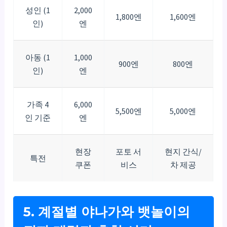
성인 (1
2,000
1,800엔
1,600엔
인)
엔
아동 (1
1,000
900엔
800엔
인)
엔
가족 4
6,000
5,500엔
5,000엔
인 기준
엔
현장
포토 서
현지 간식/
특전
쿠폰
비스
차 제공
5. 계절별 야나가와 뱃놀이의