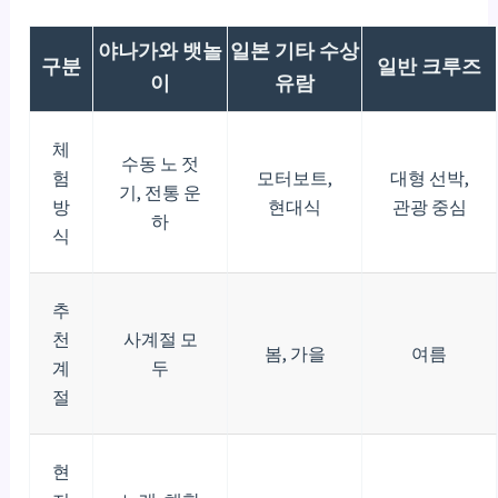
야나가와 뱃놀
일본 기타 수상
구분
일반 크루즈
이
유람
체
수동 노 젓
험
모터보트,
대형 선박,
기, 전통 운
방
현대식
관광 중심
하
식
추
천
사계절 모
봄, 가을
여름
계
두
절
현