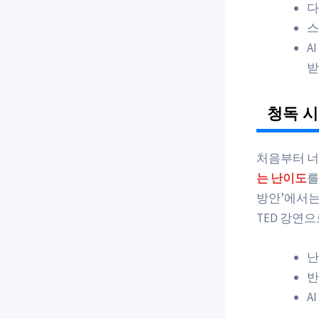
다
스
A
받
청독 시
처음부터 너
는 난이도
를
방안’에서
TED 강연
난
반
A