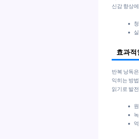
신감 향상에
청
실
효과적
반복 낭독은
익히는 방법
읽기로 발전
원
녹
억