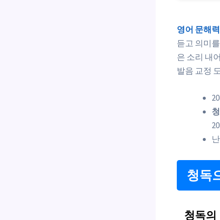
영어 문해력
듣고 의미를
은 소리 내
발음 교정 
2
청
20
난
청독으
청독의 