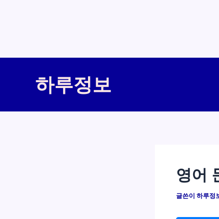
콘
텐
하루정보
츠
로
건
너
뛰
기
영어 
글쓴이
하루정