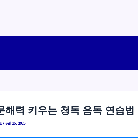
문해력 키우는 청독 음독 연습법
보
/
6월 15, 2025