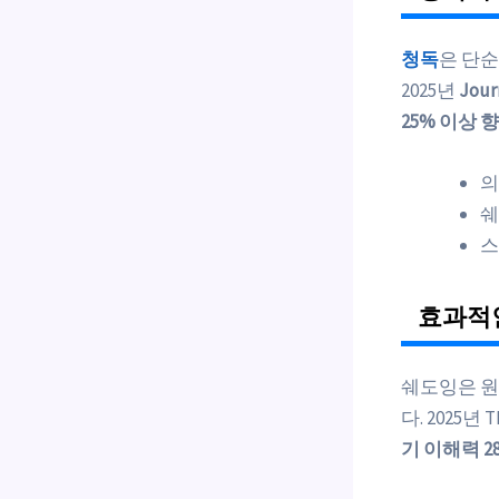
청독
은 단순
2025년
Journ
25% 이상 
의
쉐
스
효과적인
쉐도잉은 원
다. 2025
기 이해력 2