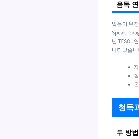
음독 연
발음이 부정
Speak, G
년 TESOL
나타났습니
자
잘
온
청독과
두 방법