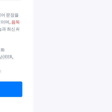
영어 문장을
적이며,
음독
과 최신 AI
대화
IEER,
능