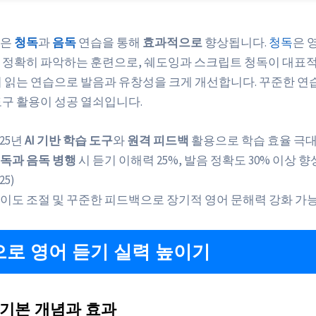
은
청독
과
음독
연습을 통해
효과적으로
향상됩니다.
청독
은 
 정확히 파악하는 훈련으로, 쉐도잉과 스크립트 청독이 대표
어 읽는 연습으로 발음과 유창성을 크게 개선합니다. 꾸준한 연습
도구 활용이 성공 열쇠입니다.
025년
AI 기반 학습 도구
와
원격 피드백
활용으로 학습 효율 극
독과 음독 병행
시 듣기 이해력 25%, 발음 정확도 30% 이상 향상(
25)
이도 조절 및 꾸준한 피드백으로 장기적 영어 문해력 강화 가
로 영어 듣기 실력 높이기
기본 개념과 효과