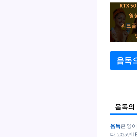
음독으
음독의
음독
은 영어
다. 2025년
I