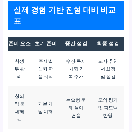
실제 경험 기반 전형 대비 비교
표
준비 요소
초기 준비
중간 점검
최종 점검
학생
주제별
수상·독서
교사 추천
부 관
심화 학
·체험 기
서 요청
리
습 시작
록 추가
및 점검
창의
논술형 문
모의 평가
적 문
기본 개
제 풀이
및 피드백
제해
념 이해
연습
반영
결