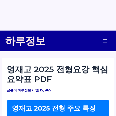
콘
하루정보
텐
Main
츠
로
Men
건
영재고 2025 전형요강 핵심
너
요약표 PDF
뛰
기
글쓴이
하루정보
/
7월 15, 2025
영재고 2025 전형 주요 특징