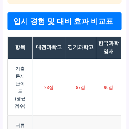
입시 경험 및 대비 효과 비교표
한국과학
항목
대전과학고
경기과학고
영재
기출
문제
난이
88점
87점
90점
도
(평균
점수)
서류