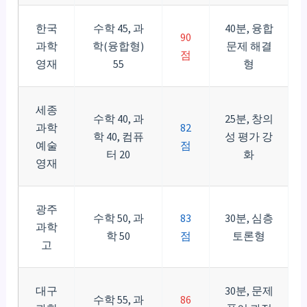
한국
수학 45, 과
40분, 융합
90
과학
학(융합형)
문제 해결
점
영재
55
형
세종
수학 40, 과
25분, 창의
과학
82
학 40, 컴퓨
성 평가 강
예술
점
터 20
화
영재
광주
수학 50, 과
83
30분, 심층
과학
학 50
점
토론형
고
대구
30분, 문제
수학 55, 과
86