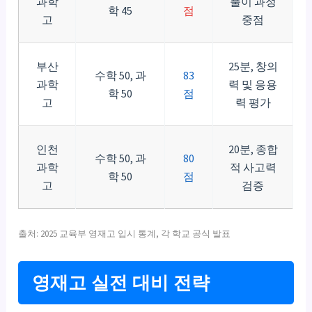
과학
풀이 과정
학 45
점
고
중점
부산
25분, 창의
수학 50, 과
83
과학
력 및 응용
학 50
점
고
력 평가
인천
20분, 종합
수학 50, 과
80
과학
적 사고력
학 50
점
고
검증
출처: 2025 교육부 영재고 입시 통계, 각 학교 공식 발표
영재고 실전 대비 전략