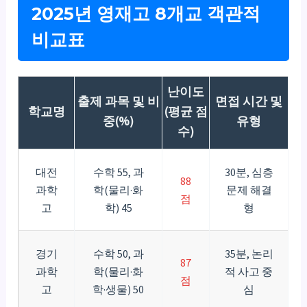
2025년 영재고 8개교 객관적
비교표
난이도
출제 과목 및 비
면접 시간 및
학교명
(평균 점
중(%)
유형
수)
대전
수학 55, 과
30분, 심층
88
과학
학(물리·화
문제 해결
점
고
학) 45
형
경기
수학 50, 과
35분, 논리
87
과학
학(물리·화
적 사고 중
점
고
학·생물) 50
심