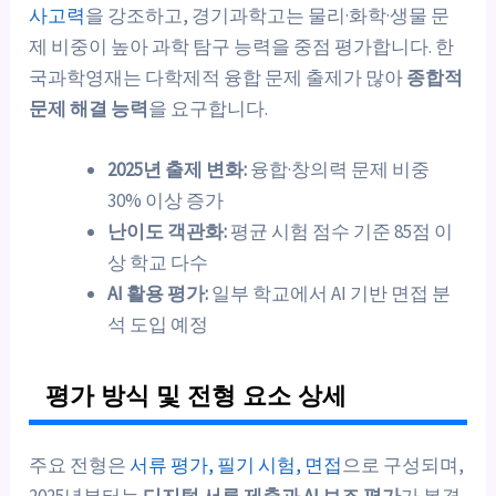
사고력
을 강조하고, 경기과학고는 물리·화학·생물 문
제 비중이 높아 과학 탐구 능력을 중점 평가합니다. 한
국과학영재는 다학제적 융합 문제 출제가 많아
종합적
문제 해결 능력
을 요구합니다.
2025년 출제 변화:
융합·창의력 문제 비중
30% 이상 증가
난이도 객관화:
평균 시험 점수 기준 85점 이
상 학교 다수
AI 활용 평가:
일부 학교에서 AI 기반 면접 분
석 도입 예정
평가 방식 및 전형 요소 상세
주요 전형은
서류 평가, 필기 시험, 면접
으로 구성되며,
2025년부터는
디지털 서류 제출과 AI 보조 평가
가 본격