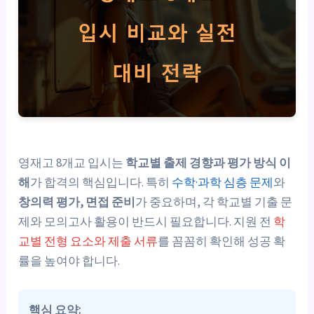
영재고 8개교 입시는
학교별 출제 경향과 평가 방식 이
해
가 합격의 핵심입니다. 특히
수학·과학 심층 문제
와
창의력 평가, 면접 준비
가 중요하며, 각 학교별 기출 문
제와 모의고사 활용이 반드시 필요합니다. 지원 전
학
교별 전형 요소와 제출 서류
를 꼼꼼히 확인해 성공 확
률을 높여야 합니다.
핵심 요약: