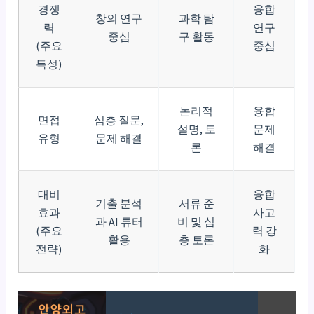
경쟁
융합
창의 연구
과학 탐
력
연구
중심
구 활동
(주요
중심
특성)
논리적
융합
면접
심층 질문,
설명, 토
문제
유형
문제 해결
론
해결
대비
융합
기출 분석
서류 준
효과
사고
과 AI 튜터
비 및 심
(주요
력 강
활용
층 토론
전략)
화