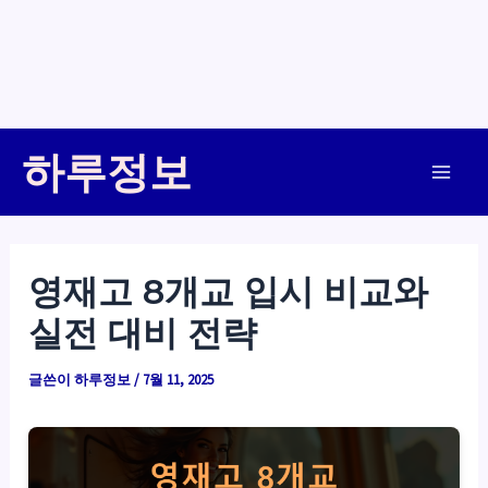
콘
하루정보
텐
Main
츠
로
Men
건
영재고 8개교 입시 비교와
너
실전 대비 전략
뛰
기
글쓴이
하루정보
/
7월 11, 2025