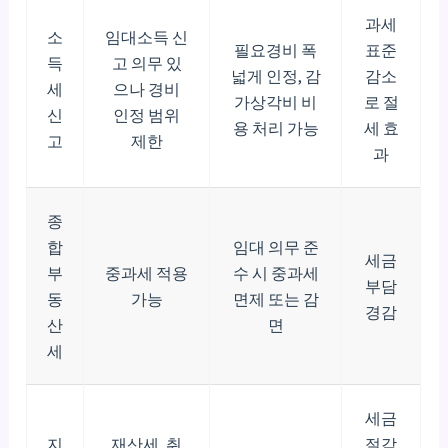
과세
소
임대소득 신
필요경비 폭
표준
득
고 의무 있
넓게 인정, 감
감소
세
으나 경비
가상각비 비
로 절
신
인정 범위
용 처리 가능
세 효
고
제한
과
종
합
임대 의무 준
세금
부
중과세 적용
수 시 중과세
부담
동
가능
면제 또는 감
경감
산
면
세
세금
지
재산세, 취
절감