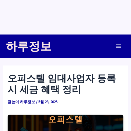
콘
하루정보
텐
Main
츠
로
Men
건
오피스텔 임대사업자 등록
너
시 세금 혜택 정리
뛰
기
글쓴이
하루정보
/
5월 28, 2025