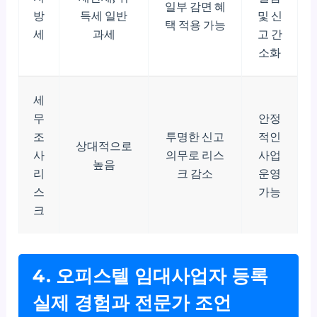
일부 감면 혜
방
득세 일반
및 신
택 적용 가능
세
과세
고 간
소화
세
무
안정
조
투명한 신고
적인
상대적으로
사
의무로 리스
사업
높음
리
크 감소
운영
스
가능
크
4. 오피스텔 임대사업자 등록
실제 경험과 전문가 조언