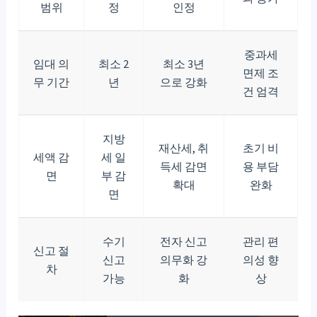
범위
정
인정
중과세
임대 의
최소 2
최소 3년
면제 조
무 기간
년
으로 강화
건 엄격
지방
재산세, 취
초기 비
세액 감
세 일
득세 감면
용 부담
면
부 감
확대
완화
면
수기
전자 신고
관리 편
신고 절
신고
의무화 강
의성 향
차
가능
화
상