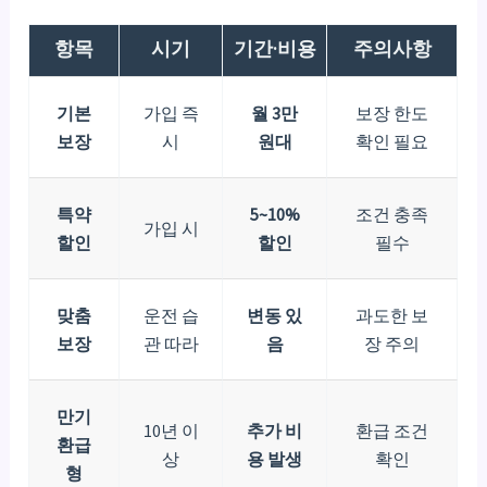
항목
시기
기간·비용
주의사항
기본
가입 즉
월 3만
보장 한도
보장
시
원대
확인 필요
특약
5~10%
조건 충족
가입 시
할인
할인
필수
맞춤
운전 습
변동 있
과도한 보
보장
관 따라
음
장 주의
만기
10년 이
추가 비
환급 조건
환급
상
용 발생
확인
형