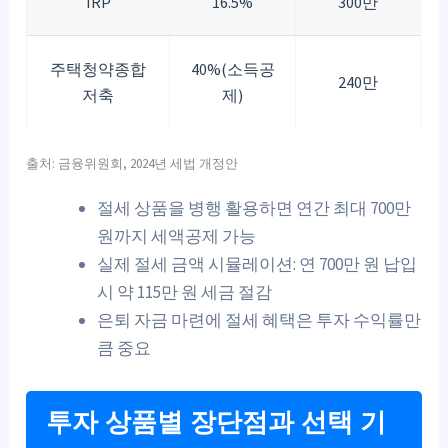
IRP
16.5%
300만
주택청약종합
40%(소득공
240만
저축
제)
출처: 금융위원회, 2024년 세법 개정안
절세 상품을 병행 활용하면 연간 최대 700만
원까지 세액공제 가능
실제 절세 금액 시뮬레이션: 연 700만 원 납입
시 약 115만 원 세금 절감
은퇴 자금 마련에 절세 혜택은 투자 수익률만
큼 중요
투자 상품별 장단점과 선택 기