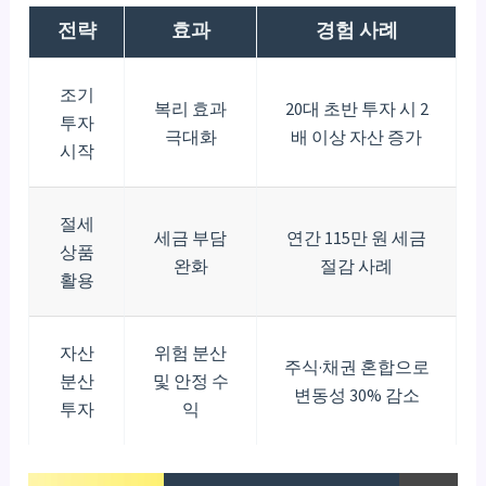
전략
효과
경험 사례
조기
복리 효과
20대 초반 투자 시 2
투자
극대화
배 이상 자산 증가
시작
절세
세금 부담
연간 115만 원 세금
상품
완화
절감 사례
활용
자산
위험 분산
주식·채권 혼합으로
분산
및 안정 수
변동성 30% 감소
투자
익