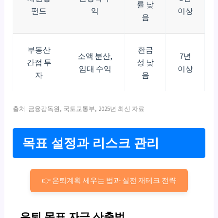
률 낮
펀드
익
이상
음
부동산
환금
소액 분산,
7년
간접 투
성 낮
임대 수익
이상
자
음
출처: 금융감독원, 국토교통부, 2025년 최신 자료
목표 설정과 리스크 관리
👉 은퇴계획 세우는 법과 실전 재테크 전략
은퇴 목표 자금 산출법