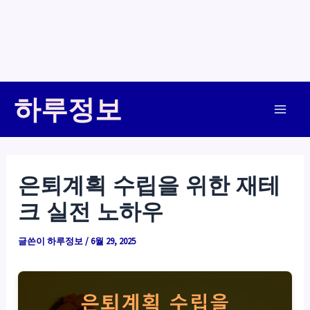
콘
하루정보
텐
Main
츠
로
Men
건
은퇴계획 수립을 위한 재테
너
크 실전 노하우
뛰
기
글쓴이
하루정보
/
6월 29, 2025