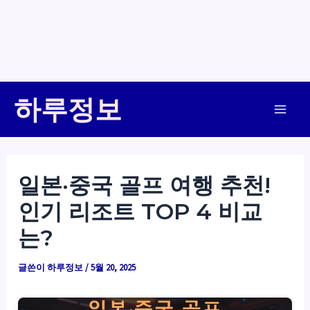
콘
하루정보
텐
Main
츠
로
Men
건
일본·중국 골프 여행 추천!
너
인기 리조트 TOP 4 비교
뛰
기
는?
글쓴이
하루정보
/
5월 20, 2025