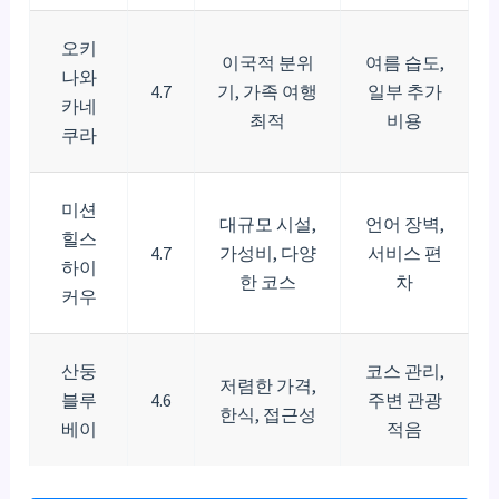
오키
이국적 분위
여름 습도,
나와
4.7
기, 가족 여행
일부 추가
카네
최적
비용
쿠라
미션
대규모 시설,
언어 장벽,
힐스
4.7
가성비, 다양
서비스 편
하이
한 코스
차
커우
산둥
코스 관리,
저렴한 가격,
블루
4.6
주변 관광
한식, 접근성
베이
적음