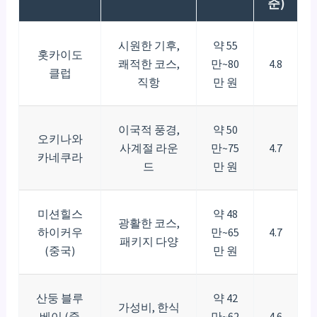
준)
시원한 기후,
약 55
홋카이도
쾌적한 코스,
만~80
4.8
클럽
직항
만 원
이국적 풍경,
약 50
오키나와
사계절 라운
만~75
4.7
카네쿠라
드
만 원
미션힐스
약 48
광활한 코스,
하이커우
만~65
4.7
패키지 다양
(중국)
만 원
산둥 블루
약 42
가성비, 한식
베이 (중
만~62
4.6