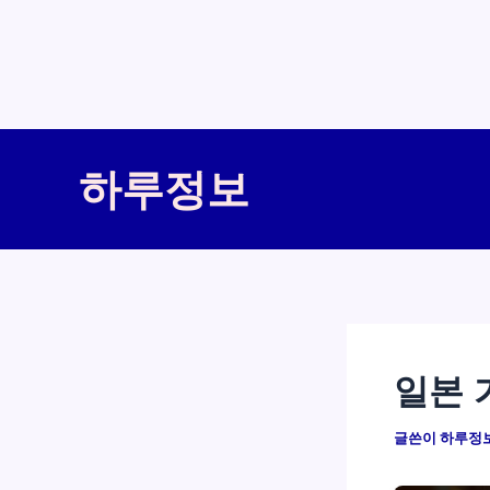
콘
텐
하루정보
츠
로
건
너
뛰
기
일본 
글쓴이
하루정