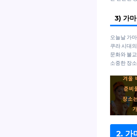
3) 가
오늘날 가마
쿠라 시대의
문화와 불교
소중한 장소
2. 