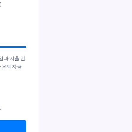
)
입과 지출 간
한 은퇴자금
.