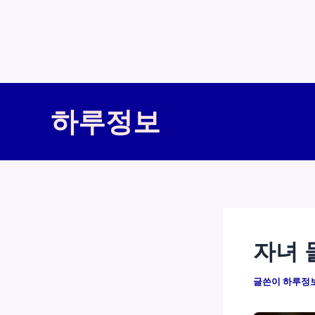
콘
텐
하루정보
츠
로
건
너
뛰
기
자녀 
글쓴이
하루정