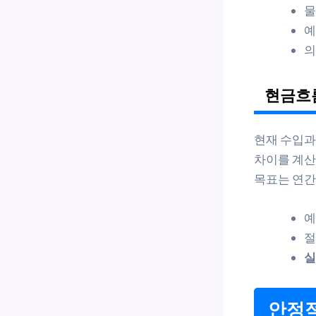
물
예
의
현금흐
현재 수입과
차이를 계산합
목표는 연간 
예
절
실
안정적