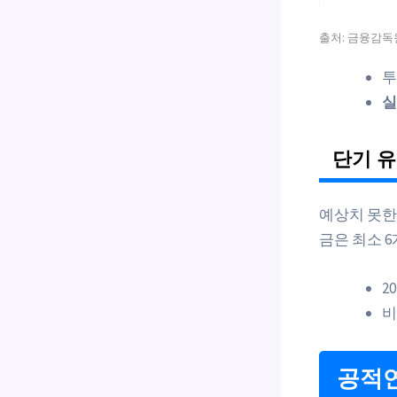
출처: 금융감독원(
투
실
단기 
예상치 못한
금은 최소 
2
비
공적