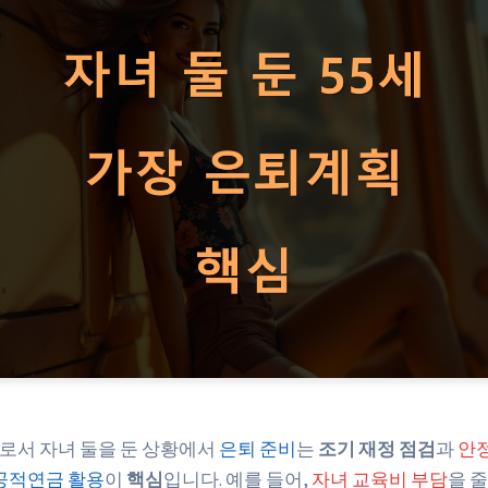
로서 자녀 둘을 둔 상황에서
은퇴 준비
는
조기 재정 점검
과
안정
공적연금 활용
이
핵심
입니다. 예를 들어,
자녀 교육비 부담
을 