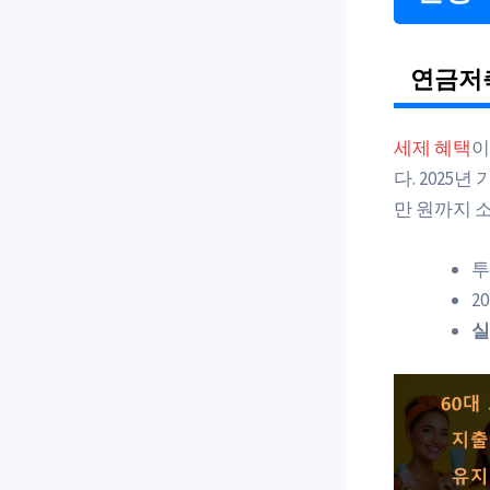
연금저축
세제 혜택
이
다. 2025년
만 원까지 
투
2
실