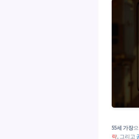
55세 가장
으
략
, 그리고