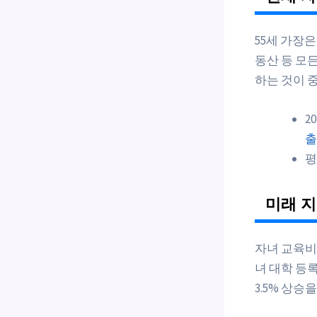
55세 가장
동산 등 모
하는 것이 
2
출
평
미래 지
자녀 교육비
녀 대학 등록
3.5% 상승