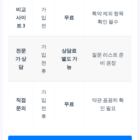
비교
가
특약 제외 항목
사이
입
무료
확인 필수
트 3
전
가
전문
상담료
입
질문 리스트 준
가 상
별도 가
전
비 권장
담
능
후
가
직접
입
약관 꼼꼼히 확
무료
문의
전
인 필요
후