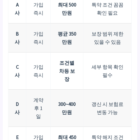
A
가입
최대 500
특약 조건 꼼꼼
사
즉시
만원
확인 필요
B
가입
평균 350
보장 범위 제한
사
즉시
만원
있을 수 있음
조건별
C
가입
세부 항목 확인
차등 보
사
즉시
필수
장
계약
D
300~400
갱신 시 보험료
후 1
사
만원
변동 가능
일
E
가입
최대 450
특약 해지 조건