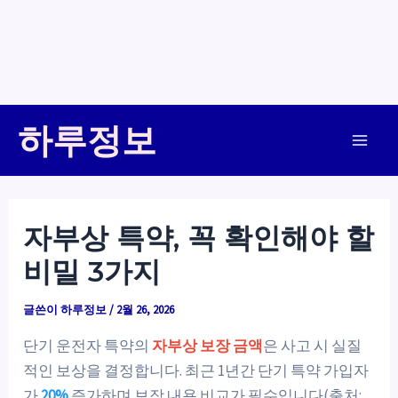
콘
하루정보
텐
Main
츠
로
Men
건
자부상 특약, 꼭 확인해야 할
너
비밀 3가지
뛰
기
글쓴이
하루정보
/
2월 26, 2026
단기 운전자 특약의
자부상 보장 금액
은 사고 시 실질
적인 보상을 결정합니다. 최근 1년간 단기 특약 가입자
가
20%
증가하며 보장 내용 비교가 필수입니다(출처: