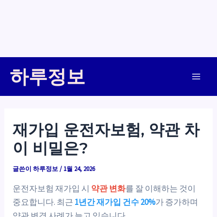
콘
하루정보
텐
Main
츠
로
Men
건
재가입 운전자보험, 약관 차
너
이 비밀은?
뛰
기
글쓴이
하루정보
/
1월 24, 2026
운전자보험 재가입 시
약관 변화
를 잘 이해하는 것이
중요합니다. 최근
1년간 재가입 건수 20%
가 증가하며
약관 변경 사례가 늘고 있습니다.