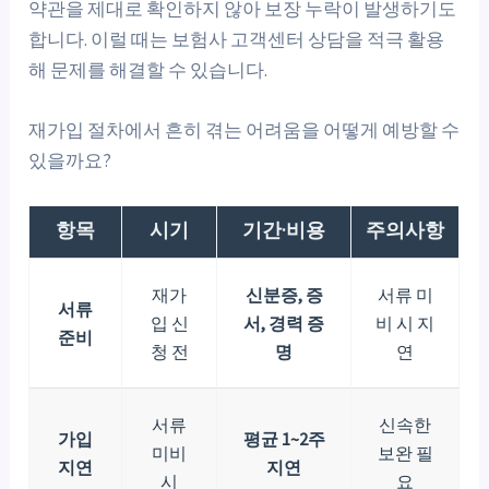
약관을 제대로 확인하지 않아 보장 누락이 발생하기도
합니다. 이럴 때는 보험사 고객센터 상담을 적극 활용
해 문제를 해결할 수 있습니다.
재가입 절차에서 흔히 겪는 어려움을 어떻게 예방할 수
있을까요?
항목
시기
기간·비용
주의사항
재가
신분증, 증
서류 미
서류
입 신
서, 경력 증
비 시 지
준비
청 전
명
연
서류
신속한
가입
평균 1~2주
미비
보완 필
지연
지연
시
요