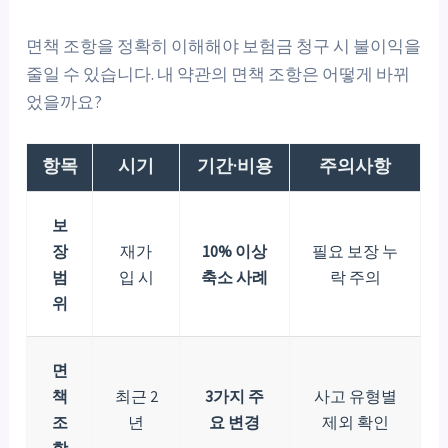
면책 조항을 정확히 이해해야 보험금 청구 시 불이익을
줄일 수 있습니다. 내 약관의 면책 조항은 어떻게 바뀌
었을까요?
항목
시기
기간·비용
주의사항
보
장
재가
10% 이상
필요 보장 누
범
입 시
축소 사례
락 주의
위
면
책
최근 2
3가지 주
사고 유형별
조
년
요 변경
제외 확인
항