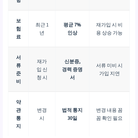
보
최근 1
평균 7%
재가입 시 비
험
년
인상
용 상승 가능
료
서
재가
신분증,
류
서류 미비 시
입 신
경력 증명
준
가입 지연
청 시
서
비
약
관
변경
법적 통지
변경 내용 꼼
통
시
30일
꼼 확인 필요
지