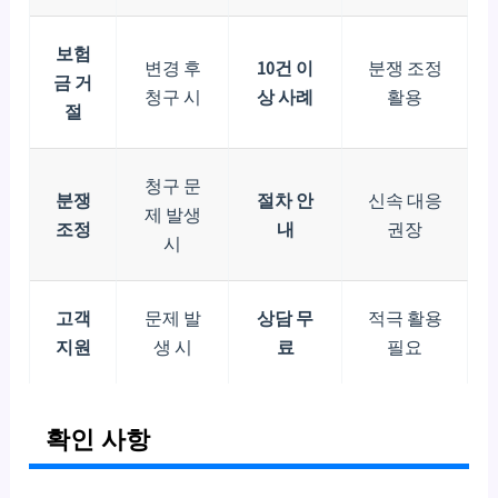
보험
변경 후
10건 이
분쟁 조정
금 거
청구 시
상 사례
활용
절
청구 문
분쟁
절차 안
신속 대응
제 발생
조정
내
권장
시
고객
문제 발
상담 무
적극 활용
지원
생 시
료
필요
확인 사항