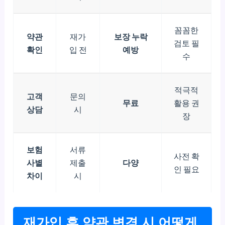
꼼꼼한
약관
재가
보장 누락
검토 필
확인
입 전
예방
수
적극적
고객
문의
무료
활용 권
상담
시
장
보험
서류
사전 확
사별
제출
다양
인 필요
차이
시
재가입 후 약관 변경 시 어떻게