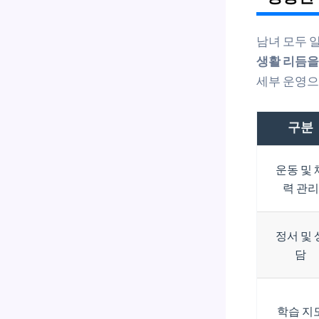
남녀 모두 
생활 리듬을
세부 운영으
구분
운동 및 
력 관리
정서 및 
담
학습 지