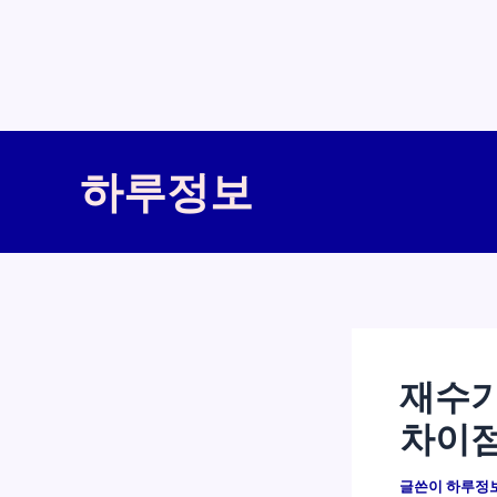
콘
텐
하루정보
츠
로
건
너
뛰
기
재수기
차이
글쓴이
하루정