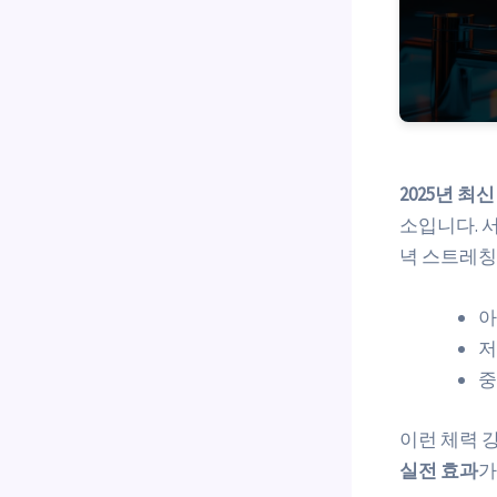
2025년 최
소입니다. 서
녁 스트레칭
아
저
중
이런 체력 
실전 효과
가