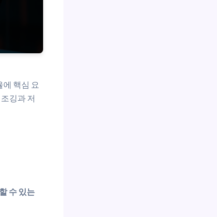
율에 핵심 요
 조깅과 저
할 수 있는