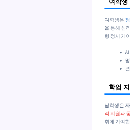
여학생 
여학생은
정
을 통해 심리
형 정서 케
A
명
편
학업 지
남학생은
자
적 지원과 
취에 기여합