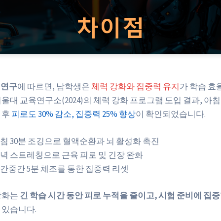
신 연구
에 따르면, 남학생은
체력 강화와 집중력 유지
가 학습 효
울대 교육연구소(2024)의 체력 강화 프로그램 도입 결과, 아침
 후
피로도 30% 감소, 집중력 25% 향상
이 확인되었습니다.
침 30분 조깅으로 혈액순환과 뇌 활성화 촉진
녁 스트레칭으로 근육 피로 및 긴장 완화
간중간 5분 체조를 통한 집중력 리셋
강화는
긴 학습 시간 동안 피로 누적을 줄이고, 시험 준비에 집중
 있습니다.