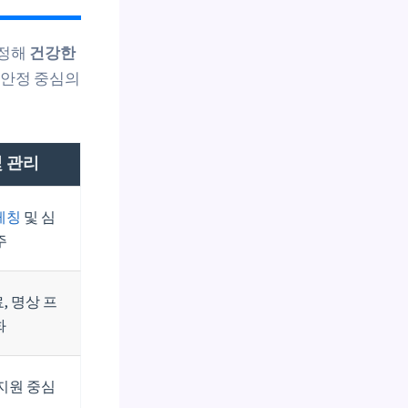
고정해
건강한
 안정 중심의
및 관리
레칭
및 심
주
, 명상 프
화
 지원 중심