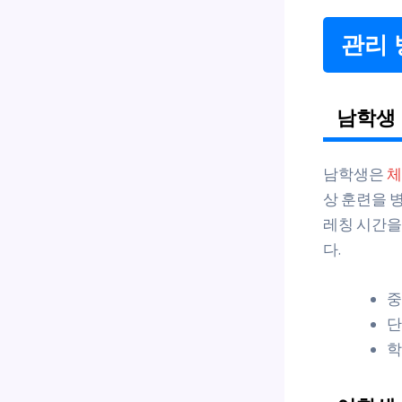
관리 
남학생 
남학생은
체
상 훈련을 병
레칭 시간을
다.
중
단
학