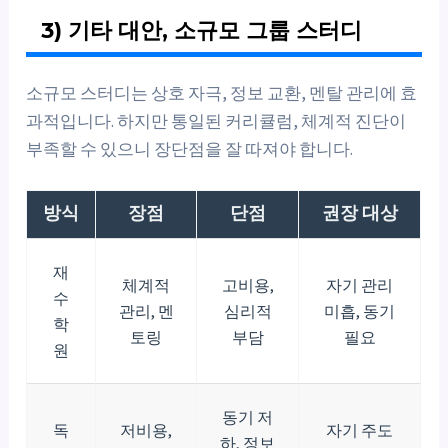
3) 기타 대안, 소규모 그룹 스터디
소규모 스터디는 상호 자극, 정보 교환, 멘탈 관리에 효
과적입니다. 하지만 통일된 커리큘럼, 체계적 진단이
부족할 수 있으니 장단점을 잘 따져야 합니다.
방식
장점
단점
권장 대상
재
체계적
고비용,
자기 관리
수
관리, 멘
심리적
미흡, 동기
학
토링
부담
필요
원
동기 저
독
저비용,
자기 주도
하, 정보