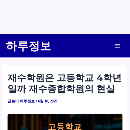
콘
하루정보
텐
Main
츠
로
Men
건
재수학원은 고등학교 4학년
너
일까 재수종합학원의 현실
뛰
기
글쓴이
하루정보
/
6월 10, 2025