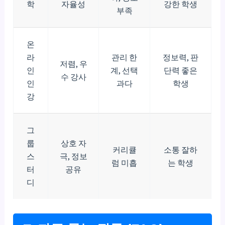
학
자율성
강한 학생
부족
온
라
관리 한
정보력, 판
저렴, 우
인
계, 선택
단력 좋은
수 강사
인
과다
학생
강
그
룹
상호 자
커리큘
소통 잘하
스
극, 정보
럼 미흡
는 학생
터
공유
디