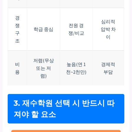
경
심리적
쟁
전원 경
학급 중심
압박 차
구
쟁/비교
이
조
저렴(무상
비
높음(연 1
경제적
또는 저
용
천~2천만)
부담
렴)
3. 재수학원 선택 시 반드시 따
져야 할 요소