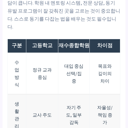
담이 큽니다. 학원 내 멘토링 시스템, 전문 상담, 동기
유발 프로그램이 잘 갖춰진 곳을 고르는 것이 중요합니
다. 스스로 동기를 다잡는 법을 배우는 것도 필수입니
다.
구분
고등학교
재수종합학원
차이점
수
대입 중심
목표와
업
정규 교과
선택/집
깊이의
방
중심
중
차이
식
생
자기 주
자율성/
활
교사 주도
도, 일부
책임 증
관
감독
가
리